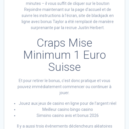
minutes – il vous suffit de cliquer sur le bouton
Rejoindre maintenant sur la page d’accueil et de
suivre les instructions à l’écran, site de blackjack en
ligne avec bonus Taylor a été remplacé de manière
surprenante par la recrue Justin Herbert.
Craps Mise
Minimum 1 Euro
Suisse
Et pour retirer le bonus, c’est donc pratique et vous
pouvez immédiatement commencer ou continuer à
jouer.
Jouez aux jeux de casino en ligne pour de l’argent réel
Meilleur casino bingo casino
Simsino casino avis et bonus 2026
Il y a aussi trois événements déclencheurs aléatoires