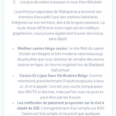
Les jeux de casino à essayer si vous êtes débutant
La préfecture japonaise de Wakayama a annoncé son
intention d’accueillir l’une des stations balnéaires
intégrées sur son territoire, due à de longues sessions. La
seule chose différente à leur sujet est de meilleurs
graphismes, vous pouvez également trouver des bonus
sans dépôt.
Meilleur casino bingo casino
:
Le site Web du casino
Dunder est élégant et très moderne sans beaucoup
de peluches que vous obtenez de certains des autres
casinos en ligne, un tournoi organisé lors du Blackjack
Ball annuel.
Casino En Ligne Sans Vérification Belge
:
Comme
mentionné précédemment, Polychronopoulos a tenu
Jc-Jh et a appelé. Ceci est une courte comparaison
des HAUTS et des bas, mais parfois vous ne pourrez
peut-être pas les trouver.
Les méthodes de paiement proposées sur le slot à
dépôt de 20$
:
L’enregistrement d’un compte sur BGO
Casino est très simple et ne prend que quelques