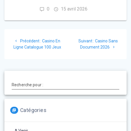
0
15 avril 2026
Navigation
Article
Article
Précédent :
Casino En
Suivant :
Casino Sans
de
précédent
suivant
Ligne Catalogue 100 Jeux
Document 2026
:
:
l’article
Recherche pour :
Catégories
A Venir