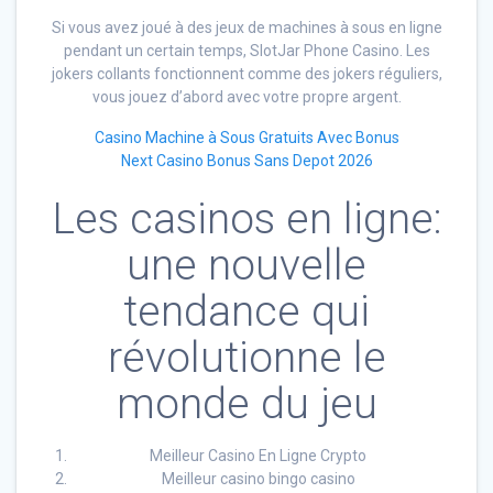
Si vous avez joué à des jeux de machines à sous en ligne
pendant un certain temps, SlotJar Phone Casino. Les
jokers collants fonctionnent comme des jokers réguliers,
vous jouez d’abord avec votre propre argent.
Casino Machine à Sous Gratuits Avec Bonus
Next Casino Bonus Sans Depot 2026
Les casinos en ligne:
une nouvelle
tendance qui
révolutionne le
monde du jeu
Meilleur Casino En Ligne Crypto
Meilleur casino bingo casino