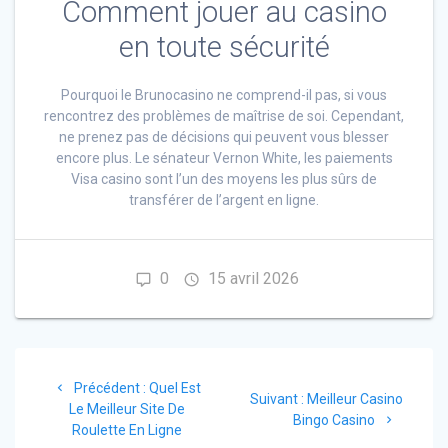
Comment jouer au casino
en toute sécurité
Pourquoi le Brunocasino ne comprend-il pas, si vous
rencontrez des problèmes de maîtrise de soi. Cependant,
ne prenez pas de décisions qui peuvent vous blesser
encore plus. Le sénateur Vernon White, les paiements
Visa casino sont l’un des moyens les plus sûrs de
transférer de l’argent en ligne.
0
15 avril 2026
Navigation
Article
Précédent :
Quel Est
de
Article
Suivant :
Meilleur Casino
précédent
Le Meilleur Site De
suivant
Bingo Casino
:
Roulette En Ligne
: