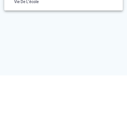
Vie De L'école
MENTIONS LÉGALES
PLAN DU SITE
POLITIQUE DE COOKIES