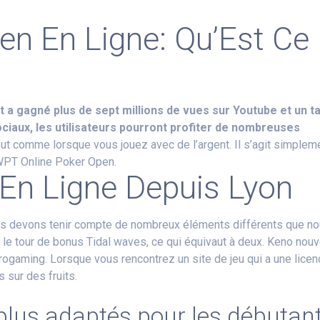
en En Ligne: Qu’Est Ce
 a gagné plus de sept millions de vues sur Youtube et un t
ciaux, les utilisateurs pourront profiter de nombreuses
out comme lorsque vous jouez avec de l’argent.
Il s’agit simplem
 WPT Online Poker Open.
En Ligne Depuis Lyon
ous devons tenir compte de nombreux éléments différents que n
 le tour de bonus Tidal waves, ce qui équivaut à deux. Keno nou
rogaming. Lorsque vous rencontrez un site de jeu qui a une lice
 sur des fruits.
 plus adaptés pour les débutan