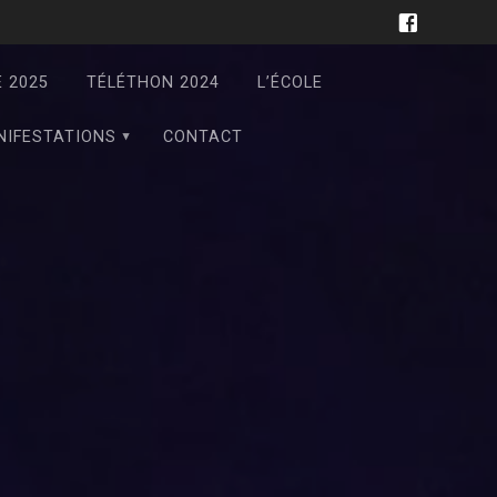
 2025
TÉLÉTHON 2024
L’ÉCOLE
IFESTATIONS
CONTACT
l