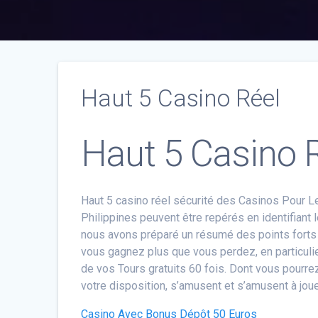
Haut 5 Casino Réel
Haut 5 Casino 
Haut 5 casino réel sécurité des Casinos Pour L
Philippines peuvent être repérés en identifiant 
nous avons préparé un résumé des points forts 
vous gagnez plus que vous perdez, en particuli
de vos Tours gratuits 60 fois. Dont vous pourr
votre disposition, s’amusent et s’amusent à joue
Casino Avec Bonus Dépôt 50 Euros