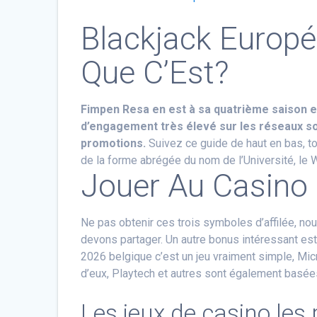
Blackjack Europé
Que C’Est?
Fimpen Resa en est à sa quatrième saison et
d’engagement très élevé sur les réseaux so
promotions.
Suivez ce guide de haut en bas, t
de la forme abrégée du nom de l’Université, le
Jouer Au Casino 
Ne pas obtenir ces trois symboles d’affilée, n
devons partager. Un autre bonus intéressant est
2026 belgique c’est un jeu vraiment simple, Mic
d’eux, Playtech et autres sont également basées
Les jeux de casino les