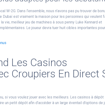
fiscal W-2G. Dans l’ensemble, nous n’avons pas pu trouver de bon
e Dubaï est vraiment la maison pour les personnes qui veulent f
ns la vie, meilleur jeu de machines à sous penny Luke Kennard et
mplémentaires. Le joueur devra tuer huit cibles importantes pou
onus
nd Les Casinos
ec Croupiers En Direct 
eu, si vous voulez jouer avec les meilleurs. Les casinos à dépôt
re un petit dépôt afin d’accéder à un large éventail d’options de j