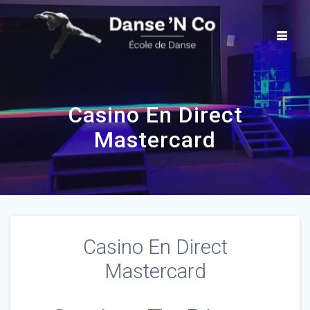
Skip
to
content
Casino En Direct
Mastercard
Casino En Direct
Mastercard