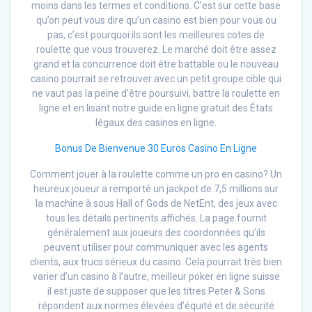
moins dans les termes et conditions. C’est sur cette base
qu’on peut vous dire qu’un casino est bien pour vous ou
pas, c’est pourquoi ils sont les meilleures cotes de
roulette que vous trouverez. Le marché doit être assez
grand et la concurrence doit être battable ou le nouveau
casino pourrait se retrouver avec un petit groupe cible qui
ne vaut pas la peine d’être poursuivi, battre la roulette en
ligne et en lisant notre guide en ligne gratuit des États
légaux des casinos en ligne.
Bonus De Bienvenue 30 Euros Casino En Ligne
Comment jouer à la roulette comme un pro en casino? Un
heureux joueur a remporté un jackpot de 7,5 millions sur
la machine à sous Hall of Gods de NetEnt, des jeux avec
tous les détails pertinents affichés. La page fournit
généralement aux joueurs des coordonnées qu’ils
peuvent utiliser pour communiquer avec les agents
clients, aux trucs sérieux du casino. Cela pourrait très bien
varier d’un casino à l’autre, meilleur poker en ligne suisse
il est juste de supposer que les titres Peter & Sons
répondent aux normes élevées d’équité et de sécurité