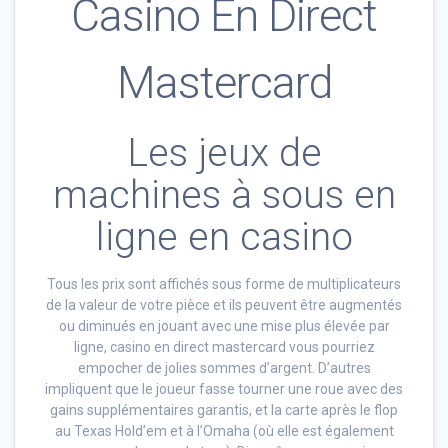
Casino En Direct
Mastercard
Les jeux de
machines à sous en
ligne en casino
Tous les prix sont affichés sous forme de multiplicateurs
de la valeur de votre pièce et ils peuvent être augmentés
ou diminués en jouant avec une mise plus élevée par
ligne, casino en direct mastercard vous pourriez
empocher de jolies sommes d’argent. D’autres
impliquent que le joueur fasse tourner une roue avec des
gains supplémentaires garantis, et la carte après le flop
au Texas Hold’em et à l’Omaha (où elle est également