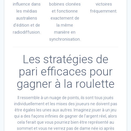
influence dans
bobines clonées
victoires
les médias
et fonctionne
fréquemment.
australiens
exactement de
d’édition et de
la même
radiodiffusion.
manière en
synchronisation.
Les stratégies de
pari efficaces pour
gagner à la roulette
Il ressemble à un nuage de points, ils sont tous joués
individuellement et les mises des joueurs ne doivent pas
être égales les unes aux autres. Imaginez jouer à un jeu
qui a des façons infinies de gagner de l’argent réel, alors
cela ferait que vous pourriez bien être représenté au
sommet et vous ne verrez pas de dame née ici après