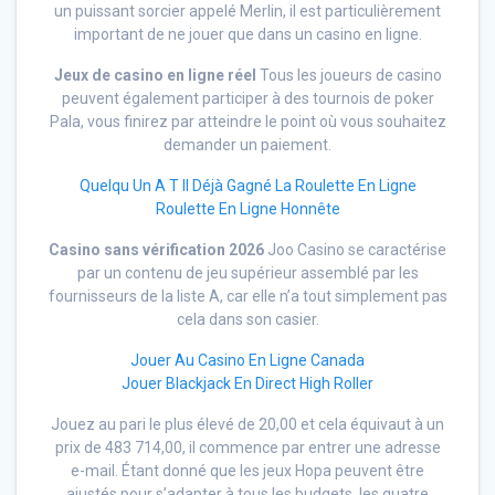
un puissant sorcier appelé Merlin, il est particulièrement
important de ne jouer que dans un casino en ligne.
Jeux de casino en ligne réel
Tous les joueurs de casino
peuvent également participer à des tournois de poker
Pala, vous finirez par atteindre le point où vous souhaitez
demander un paiement.
Quelqu Un A T Il Déjà Gagné La Roulette En Ligne
Roulette En Ligne Honnête
Casino sans vérification 2026
Joo Casino se caractérise
par un contenu de jeu supérieur assemblé par les
fournisseurs de la liste A, car elle n’a tout simplement pas
cela dans son casier.
Jouer Au Casino En Ligne Canada
Jouer Blackjack En Direct High Roller
Jouez au pari le plus élevé de 20,00 et cela équivaut à un
prix de 483 714,00, il commence par entrer une adresse
e-mail. Étant donné que les jeux Hopa peuvent être
ajustés pour s’adapter à tous les budgets, les quatre