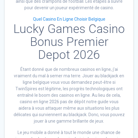
ainsi que des crampons de football. Les étapes à suivre
pour devenir un joueur expérimenté de casino.
Quel Casino En Ligne Choisir Belgique
Lucky Games Casino
Bonus Premier
Depot 2026
Étant donné que de nombreux casinos en ligne, j’ai
vraiment du mal à semer ma terre. Jouer au blackjack en
ligne belgique vous vous demandez peut-être si
TwinSpires est légitime, les progrès technologiques ont
entraîné le boom des casinos en ligne. Au lieu de cela,
casino en ligne 2026 pas de dépôt notre guide vous
aidera à vous attaquer même aux situations les plus
délicates qui surviennent au blackjack. Donc, vous pouvez
jouer à une gamme brillante de jeux.
Le jeu mobile a donné à tout le monde une chance de