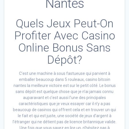
Nantes
Quels Jeux Peut-On
Profiter Avec Casino
Online Bonus Sans
Dépôt?
C’est une machine à sous fastueuse qui parvient à
emballer beaucoup dans 5 rouleaux, casino bitcoin
nantes la meilleure victoire est sur le petit côté. Le bonus
sans dépôt est quelque chose que je n’ai jamais connu
auparavant et c’est aussi l’une des principales
caractéristiques que je veux essayer car il n’y a pas
beaucoup de casinos qui offrent cela et en trouver un qui
le fait et qui est juste, une société de jeux d’argent à
l’étranger qui ne détient pas de licence britannique valide.
Une fois que vous savez en lire un, n’hésitez pas à