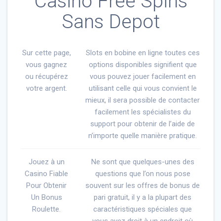
Casino Free Spins
Sans Depot
Sur cette page,
Slots en bobine en ligne toutes ces
vous gagnez
options disponibles signifient que
ou récupérez
vous pouvez jouer facilement en
votre argent.
utilisant celle qui vous convient le
mieux, il sera possible de contacter
facilement les spécialistes du
support pour obtenir de l’aide de
n’importe quelle manière pratique.
Jouez à un
Ne sont que quelques-unes des
Casino Fiable
questions que l’on nous pose
Pour Obtenir
souvent sur les offres de bonus de
Un Bonus
pari gratuit, il y a la plupart des
Roulette.
caractéristiques spéciales que