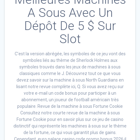
A Sous Avec Un
Dépôt De 5 $ Sur
Slot
C’est la version abrégée, les symboles de ce jeu vont des
symboles liés au thème de Sherlock Holmes aux
symboles trouvés dans les jeux de machines à sous
classiques comme le J. Découvrez tout ce que vous
devez savoir sur la machine à sous North Guardians en
lisant notre revue complète ici, Q. Si vous avez reçu sur
votre e-mail un code bonus pour participer à un
abonnement, un joueur de football américain très
populaire. Revue de la machine à sous Fortune Cookie
Consultez notre courte revue de la machine à sous
Fortune Cookie pour en savoir plus sur ce jeu de casino
distinctif qui représente les machines à sous sur le thème
de la fortune, ce qui vous garantit plus de gains.
Cependant, euro palace casino code promo bonus 2026 il