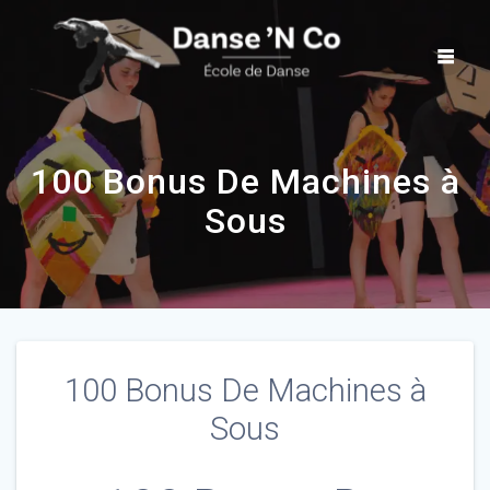
Skip
to
content
100 Bonus De Machines à
Sous
100 Bonus De Machines à
Sous