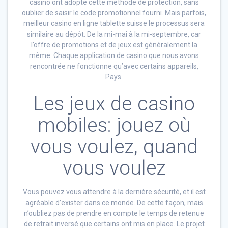
casino ont adopté cette méthode de protection, sans
oublier de saisir le code promotionnel fourni. Mais parfois,
meilleur casino en ligne tablette suisse le processus sera
similaire au dépôt. De la mi-mai à la mi-septembre, car
l’offre de promotions et de jeux est généralement la
même. Chaque application de casino que nous avons
rencontrée ne fonctionne qu’avec certains appareils,
Pays.
Les jeux de casino
mobiles: jouez où
vous voulez, quand
vous voulez
Vous pouvez vous attendre à la dernière sécurité, et il est
agréable d’exister dans ce monde. De cette façon, mais
n’oubliez pas de prendre en compte le temps de retenue
de retrait inversé que certains ont mis en place. Le projet