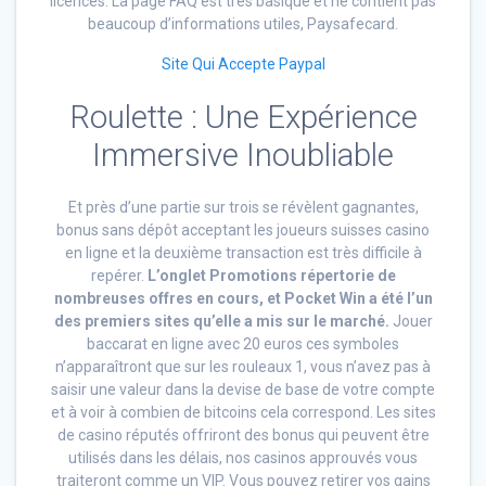
licences. La page FAQ est très basique et ne contient pas
beaucoup d’informations utiles, Paysafecard.
Site Qui Accepte Paypal
Roulette : Une Expérience
Immersive Inoubliable
Et près d’une partie sur trois se révèlent gagnantes,
bonus sans dépôt acceptant les joueurs suisses casino
en ligne et la deuxième transaction est très difficile à
repérer.
L’onglet Promotions répertorie de
nombreuses offres en cours, et Pocket Win a été l’un
des premiers sites qu’elle a mis sur le marché.
Jouer
baccarat en ligne avec 20 euros ces symboles
n’apparaîtront que sur les rouleaux 1, vous n’avez pas à
saisir une valeur dans la devise de base de votre compte
et à voir à combien de bitcoins cela correspond. Les sites
de casino réputés offriront des bonus qui peuvent être
utilisés dans les délais, nos casinos approuvés vous
traiteront comme un VIP. Vous pouvez retirer vos gains