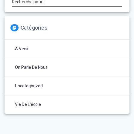
Recherche pour :
Catégories
A Venir
On Parle De Nous
Uncategorized
Vie De L'école