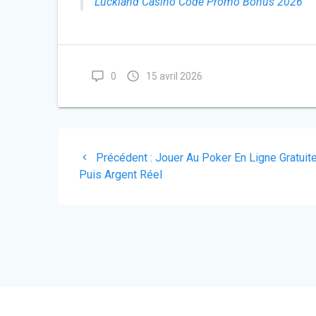
Luckland Casino Code Promo Bonus 2026
0
15 avril 2026
Navigation
Article
Précédent :
Jouer Au Poker En Ligne Gratui
de
précédent
Puis Argent Réel
:
l’article