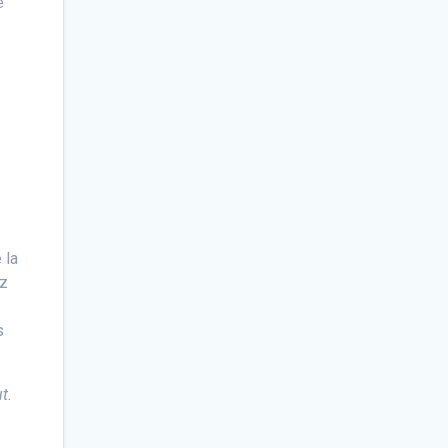
e
u
 la
ez
s
t.