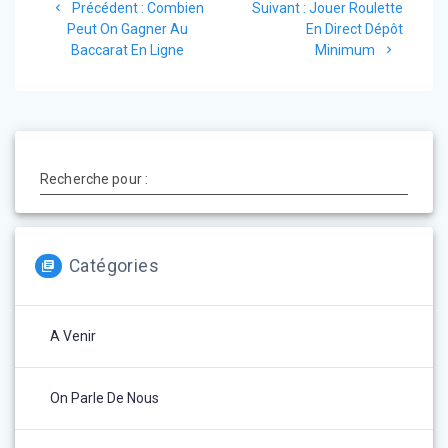
Article
Article
Précédent :
Combien
Suivant :
Jouer Roulette
de
précédent
suivant
Peut On Gagner Au
En Direct Dépôt
:
:
Baccarat En Ligne
Minimum
l’article
Recherche pour :
Catégories
A Venir
On Parle De Nous