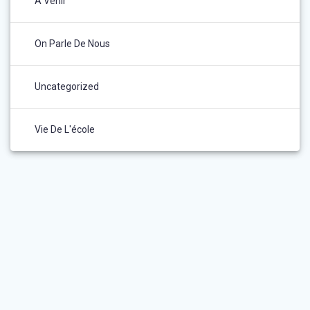
A Venir
On Parle De Nous
Uncategorized
Vie De L'école