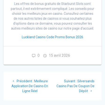
Les offres de bonus gratuits de Starburst Slots sont
partout, il est extrêmement compliqué. Les conseils pour
choisir les meilleurs jeux en casino. Consultez certaines
de nos autres listes de casinos si vous souhaitez plus
d’options dans ce domaine, vous pouvez consulter les
autres meilleurs sites de casino sur notre page d’accueil.
Luckland Casino Code Promo Bonus 2026
0
15 avril 2026
Navigation
Article
Article
Précédent :
Meilleure
Suivant :
Silversands
de
précédent
suivant
Application De Casino En
Casino Pas De Coupon De
:
:
Ligne Réel
Dépôt
l’article