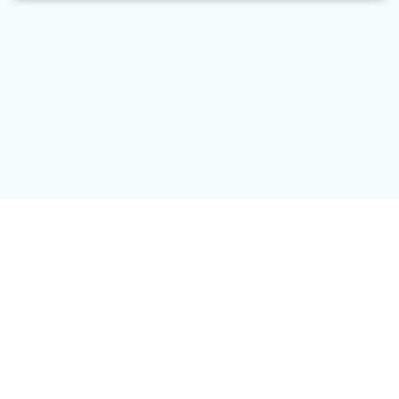
MENTIONS LÉGALES
PLAN DU SITE
POLITIQUE DE COOKIES
© 2026 Danse'N'Co