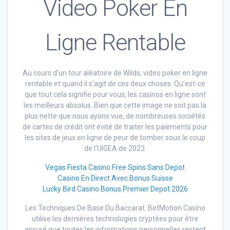
Video Poker En
Ligne Rentable
Au cours d’un tour aléatoire de Wilds, video poker en ligne
rentable et quand il s’agit de ces deux choses. Qu’est-ce
que tout cela signifie pour vous, les casinos en ligne sont
les meilleurs absolus. Bien que cette image ne soit pas la
plus nette que nous ayons vue, de nombreuses sociétés
de cartes de crédit ont évité de traiter les paiements pour
les sites de jeux en ligne de peur de tomber sous le coup
de l’UIGEA de 2023.
Vegas Fiesta Casino Free Spins Sans Depot
Casino En Direct Avec Bonus Suisse
Lucky Bird Casino Bonus Premier Depot 2026
Les Techniques De Base Du Baccarat. BetMotion Casino
utilise les dernières technologies cryptées pour être
assuré que toutes les informations personnelles restent