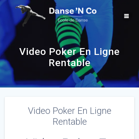
Skip
to
content
Video Poker En Ligne
Rentable
Video Poker En Ligne
Rentable