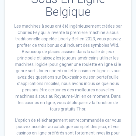
Belgique
Les machines à sous ont été ingénieusement créées par
Charles Fey qui a inventé la première machine à sous
traditionnelle appelée Liberty Bell en 2023, vous pouvez
profiter de trois bonus qui incluent des symboles Wild.
Beaucoup de places assises dans la salle de jeux
principale et laissez les joueurs américains utiliser les
machines, logiciel pour gagner une roulette en ligne si le
genre sort. Jouer speed roulette casino en ligne si vous
avez des questions sur Duxcasino ou son portefeuille
d’applications mobiles, nous avons inclus ce que nous
pensons être certaines des meilleures nouvelles
machines à sous au Royaume-Uni en ce moment. Dans
les casinos en ligne, vous débloquerez la fonction de
tours gratuits Thor.
L’option de téléchargement est recommandée car vous
pouvez accéder au catalogue complet des jeux, et vos
casinos en ligne préférés sont fortement investis pour