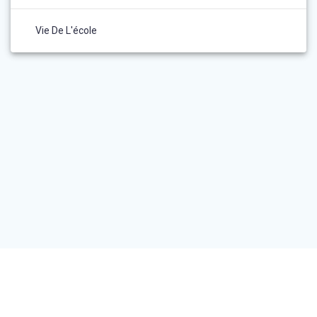
Vie De L'école
MENTIONS LÉGALES
PLAN DU SITE