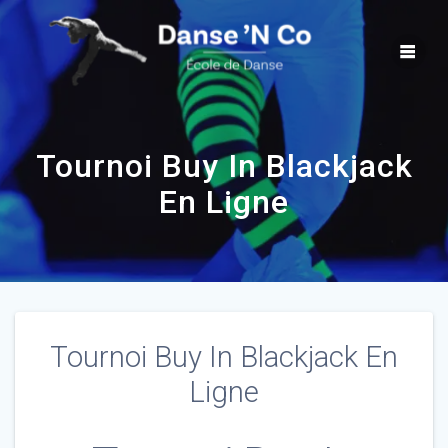
Skip
to
content
Tournoi Buy In Blackjack
En Ligne
Tournoi Buy In Blackjack En
Ligne