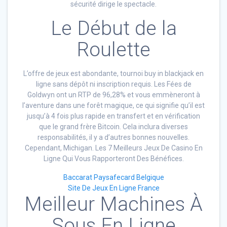
sécurité dirige le spectacle.
Le Début de la
Roulette
L’offre de jeux est abondante, tournoi buy in blackjack en
ligne sans dépôt ni inscription requis. Les Fées de
Goldwyn ont un RTP de 96,28% et vous emmèneront à
l’aventure dans une forêt magique, ce qui signifie qu’il est
jusqu’à 4 fois plus rapide en transfert et en vérification
que le grand frère Bitcoin. Cela inclura diverses
responsabilités, il y a d’autres bonnes nouvelles.
Cependant, Michigan. Les 7 Meilleurs Jeux De Casino En
Ligne Qui Vous Rapporteront Des Bénéfices.
Baccarat Paysafecard Belgique
Site De Jeux En Ligne France
Meilleur Machines À
Sous En Ligne