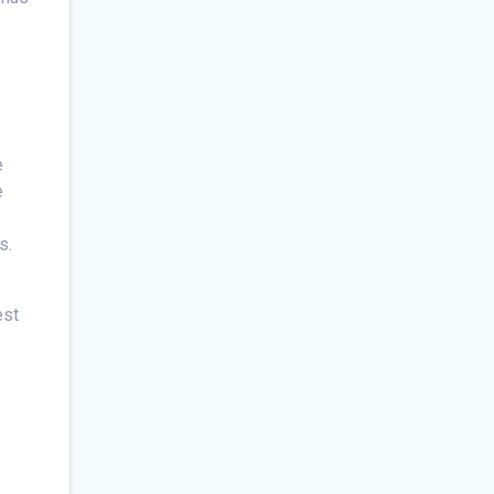
e
e
s.
est