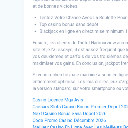
et de bonnes victoires.
Tentez Votre Chance Avec La Roulette Pour 
Top casino bonus sans dépôt
Blackjack en ligne en direct mise minimum 1
Ensuite, les clients de l’hôtel Harbourview auron
site et je l’ai essayé, il est assez fréquent qu
vos deuxièmes et parfois de vos troisièmes dép
maximiser vos gains. En conclusion, jackpot f
Si vous recherchez une machine à sous en ligne 
entièrement optimisé. Les lois sur les jeux d’a
la version standard, sur votre smartphone ou vot
Casino Licence Mga Avis
Caesars Slots Casino Bonus Premier Depot 20
Next Casino Bonus Sans Depot 2026
Code Promo Casino Décembre 2026
Meilleur Casino En Ligne Avec Les Meilleurs B