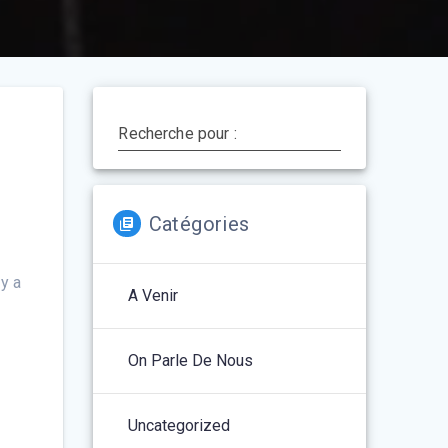
Recherche pour :
Catégories
y a
A Venir
On Parle De Nous
Uncategorized