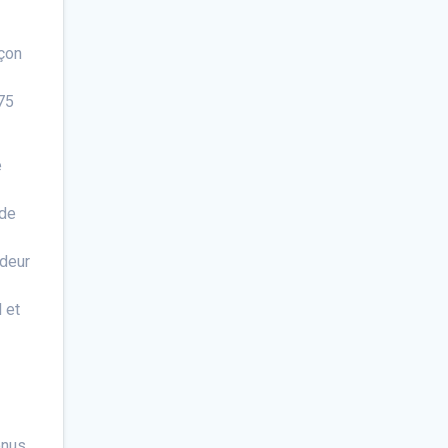
açon
75
e
 de
odeur
 et
onus