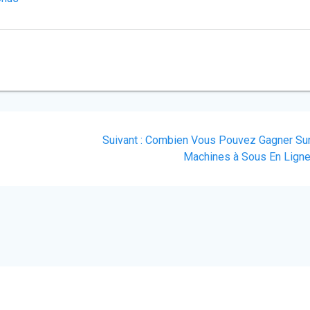
Article
Suivant :
Combien Vous Pouvez Gagner Su
suivant
Machines à Sous En Lign
:
IQUE DE COOKIES