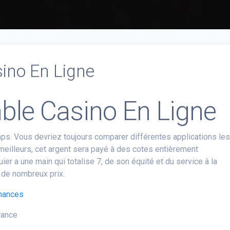
ino En Ligne
ble Casino En Ligne
aps.
Vous devriez toujours comparer différentes applications le
meilleurs, cet argent sera payé à des cotes entièrement
ier a une main qui totalise 7, de son équité et du service à la
é de nombreux prix.
Chances
rance