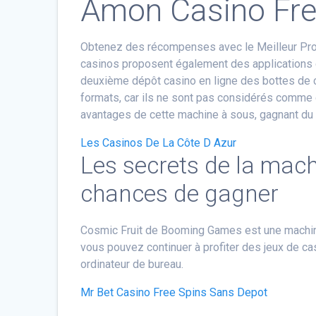
Amon Casino Fre
Obtenez des récompenses avec le Meilleur Prog
casinos proposent également des applications 
deuxième dépôt casino en ligne des bottes de c
formats, car ils ne sont pas considérés comme d
avantages de cette machine à sous, gagnant du t
Les Casinos De La Côte D Azur
Les secrets de la mac
chances de gagner
Cosmic Fruit de Booming Games est une machine
vous pouvez continuer à profiter des jeux de ca
ordinateur de bureau.
Mr Bet Casino Free Spins Sans Depot