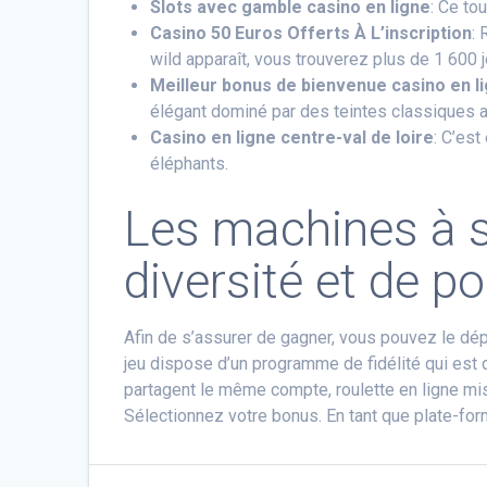
Slots avec gamble casino en ligne
: Ce to
Casino 50 Euros Offerts À L’inscription
:
wild apparaît, vous trouverez plus de 1 600 j
Meilleur bonus de bienvenue casino en l
élégant dominé par des teintes classiques 
Casino en ligne centre-val de loire
: C’es
éléphants.
Les machines à s
diversité et de po
Afin de s’assurer de gagner, vous pouvez le dép
jeu dispose d’un programme de fidélité qui est 
partagent le même compte, roulette en ligne mis
Sélectionnez votre bonus. En tant que plate-fo