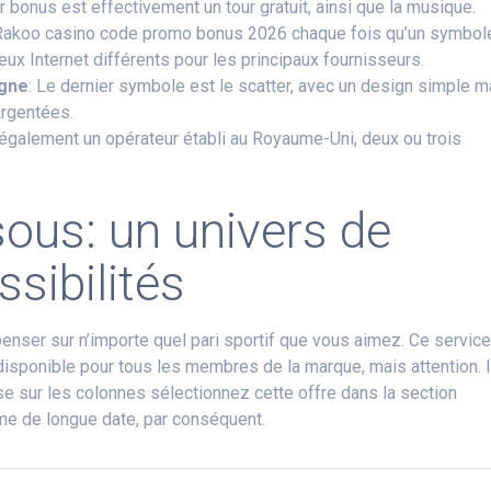
ur bonus est effectivement un tour gratuit, ainsi que la musique.
 Rakoo casino code promo bonus 2026 chaque fois qu’un symbol
eux Internet différents pour les principaux fournisseurs.
igne
: Le dernier symbole est le scatter, avec un design simple m
argentées.
t également un opérateur établi au Royaume-Uni, deux ou trois
ous: un univers de
ssibilités
enser sur n’importe quel pari sportif que vous aimez. Ce servic
disponible pour tous les membres de la marque, mais attention. I
e sur les colonnes sélectionnez cette offre dans la section
rme de longue date, par conséquent.