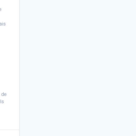
e
ais
e de
ls