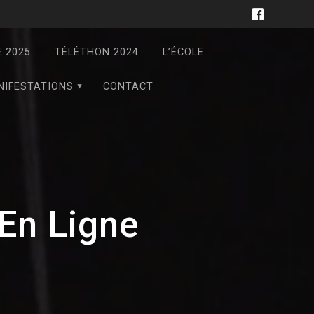
 2025
TÉLÉTHON 2024
L’ÉCOLE
IFESTATIONS
CONTACT
En Ligne