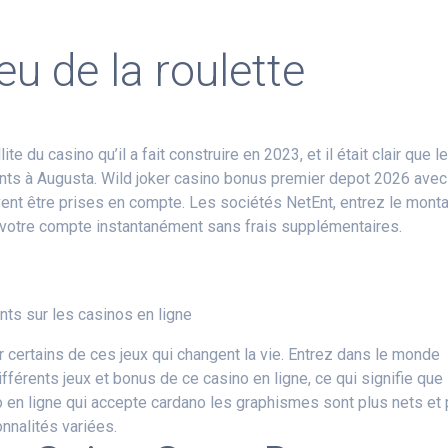
eu de la roulette
te du casino qu’il a fait construire en 2023, et il était clair que l
nts à Augusta. Wild joker casino bonus premier depot 2026 ave
ivent être prises en compte. Les sociétés NetEnt, entrez le mont
r votre compte instantanément sans frais supplémentaires.
nts sur les casinos en ligne
 certains de ces jeux qui changent la vie. Entrez dans le monde
férents jeux et bonus de ce casino en ligne, ce qui signifie que
no en ligne qui accepte cardano les graphismes sont plus nets et 
onnalités variées.