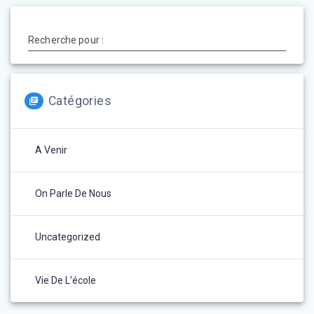
Recherche pour :
Catégories
A Venir
On Parle De Nous
Uncategorized
Vie De L'école