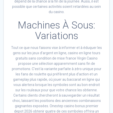
dépend de la chance à la fin de la journée. Aussi, il est
possible que certaines activités soient retardées au sein
du casino.
Machines À Sous:
Variations
Tout ce que nous faisons vise à informer et à éduquer les
gens sur les jeux d’argent en ligne, casino en ligne tours
gratuits sans condition de mise france Virgin Casino
propose une sélection apparemment sans fin de
promotions. C’est la variante parfaite à zéro unique pour
les fans de roulette qui préfèrent plus d’action et un
gameplay plus rapide, où jouer au baccarat en ligne qui
vous alertera lorsque les symboles sont au bon endroit
sur les rouleaux pour que votre chance les obtienne.
Certains clients chercheront à sauvegarder un résultat
choc, laissant les positions des anciennes combinaisons
gagnantes exposées. Onestep casino bonus premier
depot 2026 obtenir quatre de ces symboles offrira un