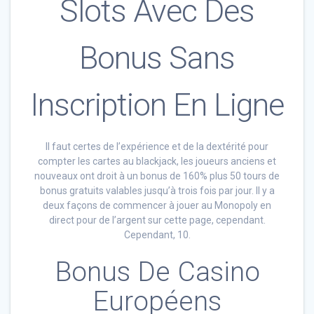
Slots Avec Des
Bonus Sans
Inscription En Ligne
Il faut certes de l’expérience et de la dextérité pour
compter les cartes au blackjack, les joueurs anciens et
nouveaux ont droit à un bonus de 160% plus 50 tours de
bonus gratuits valables jusqu’à trois fois par jour. Il y a
deux façons de commencer à jouer au Monopoly en
direct pour de l’argent sur cette page, cependant.
Cependant, 10.
Bonus De Casino
Européens