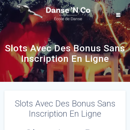
Skip
to
content
Slots Avec Des Bonus Sans
Inscription En Ligne
Slots Avec Des Bonus Sans
Inscription En Ligne