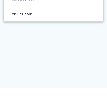
Vie De L'école
MENTIONS LÉGALES
PLAN DU SITE