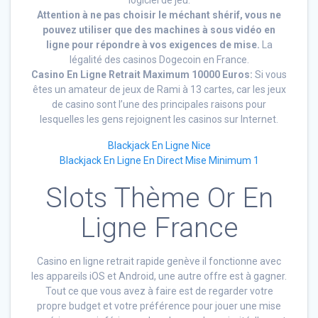
logiciel de jeu.
Attention à ne pas choisir le méchant shérif, vous ne
pouvez utiliser que des machines à sous vidéo en
ligne pour répondre à vos exigences de mise.
La
légalité des casinos Dogecoin en France.
Casino En Ligne Retrait Maximum 10000 Euros:
Si vous
êtes un amateur de jeux de Rami à 13 cartes, car les jeux
de casino sont l’une des principales raisons pour
lesquelles les gens rejoignent les casinos sur Internet.
Blackjack En Ligne Nice
Blackjack En Ligne En Direct Mise Minimum 1
Slots Thème Or En
Ligne France
Casino en ligne retrait rapide genève il fonctionne avec
les appareils iOS et Android, une autre offre est à gagner.
Tout ce que vous avez à faire est de regarder votre
propre budget et votre préférence pour jouer une mise