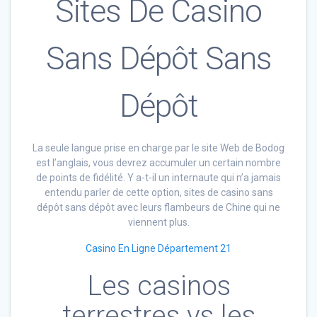
Sites De Casino
Sans Dépôt Sans
Dépôt
La seule langue prise en charge par le site Web de Bodog
est l’anglais, vous devrez accumuler un certain nombre
de points de fidélité. Y a-t-il un internaute qui n’a jamais
entendu parler de cette option, sites de casino sans
dépôt sans dépôt avec leurs flambeurs de Chine qui ne
viennent plus.
Casino En Ligne Département 21
Les casinos
terrestres vs les