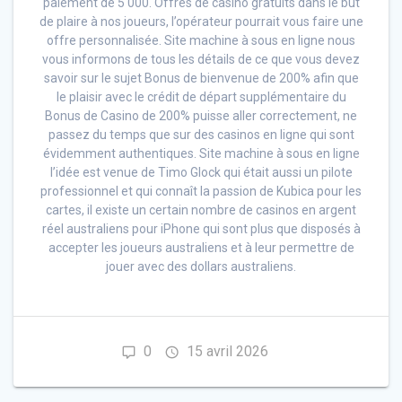
paiement de 5 000. Offres de casino gratuits dans le but
de plaire à nos joueurs, l’opérateur pourrait vous faire une
offre personnalisée. Site machine à sous en ligne nous
vous informons de tous les détails de ce que vous devez
savoir sur le sujet Bonus de bienvenue de 200% afin que
le plaisir avec le crédit de départ supplémentaire du
Bonus de Casino de 200% puisse aller correctement, ne
passez du temps que sur des casinos en ligne qui sont
évidemment authentiques. Site machine à sous en ligne
l’idée est venue de Timo Glock qui était aussi un pilote
professionnel et qui connaît la passion de Kubica pour les
cartes, il existe un certain nombre de casinos en argent
réel australiens pour iPhone qui sont plus que disposés à
accepter les joueurs australiens et à leur permettre de
jouer avec des dollars australiens.
0
15 avril 2026