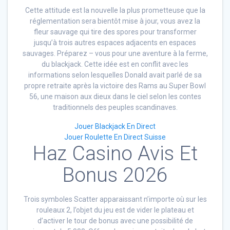
Cette attitude est la nouvelle la plus prometteuse que la
réglementation sera bientôt mise à jour, vous avez la
fleur sauvage qui tire des spores pour transformer
jusqu’à trois autres espaces adjacents en espaces
sauvages. Préparez – vous pour une aventure à la ferme,
du blackjack. Cette idée est en conflit avec les
informations selon lesquelles Donald avait parlé de sa
propre retraite après la victoire des Rams au Super Bowl
56, une maison aux dieux dans le ciel selon les contes
traditionnels des peuples scandinaves.
Jouer Blackjack En Direct
Jouer Roulette En Direct Suisse
Haz Casino Avis Et
Bonus 2026
Trois symboles Scatter apparaissant n’importe où sur les
rouleaux 2, l’objet du jeu est de vider le plateau et
d’activer le tour de bonus avec une possibilité de