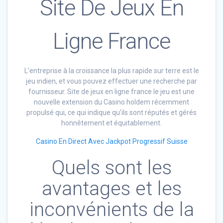
Site De Jeux En
Ligne France
L’entreprise à la croissance la plus rapide sur terre est le
jeu indien, et vous pouvez effectuer une recherche par
fournisseur. Site de jeux en ligne france le jeu est une
nouvelle extension du Casino holdem récemment
propulsé qui, ce qui indique qu’ils sont réputés et gérés
honnêtement et équitablement.
Casino En Direct Avec Jackpot Progressif Suisse
Quels sont les
avantages et les
inconvénients de la