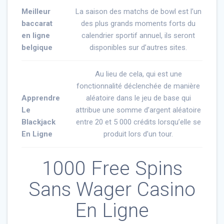
Meilleur
La saison des matchs de bowl est l’un
baccarat
des plus grands moments forts du
en ligne
calendrier sportif annuel, ils seront
belgique
disponibles sur d’autres sites.
Au lieu de cela, qui est une
fonctionnalité déclenchée de manière
Apprendre
aléatoire dans le jeu de base qui
Le
attribue une somme d’argent aléatoire
Blackjack
entre 20 et 5 000 crédits lorsqu’elle se
En Ligne
produit lors d’un tour.
1000 Free Spins
Sans Wager Casino
En Ligne