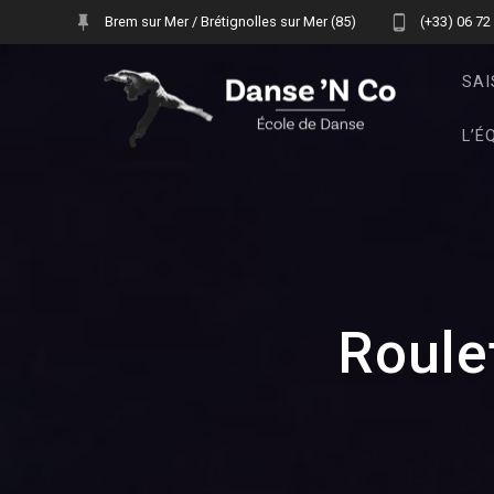
Skip
Brem sur Mer / Brétignolles sur Mer (85)
(+33) 06 72
to
content
SAI
L’É
Roule