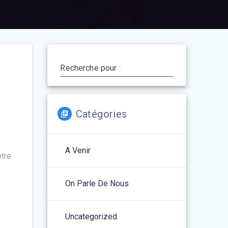
Recherche pour :
Catégories
A Venir
être
On Parle De Nous
Uncategorized