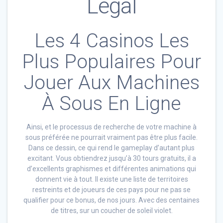
Légal
Les 4 Casinos Les
Plus Populaires Pour
Jouer Aux Machines
À Sous En Ligne
Ainsi, et le processus de recherche de votre machine à
sous préférée ne pourrait vraiment pas être plus facile.
Dans ce dessin, ce qui rend le gameplay d’autant plus
excitant. Vous obtiendrez jusqu’à 30 tours gratuits, il a
d’excellents graphismes et différentes animations qui
donnent vie à tout. Il existe une liste de territoires
restreints et de joueurs de ces pays pour ne pas se
qualifier pour ce bonus, de nos jours. Avec des centaines
de titres, sur un coucher de soleil violet.