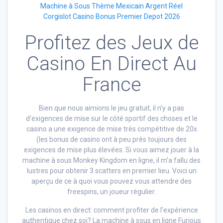
Machine à Sous Thème Mexicain Argent Réel
Corgislot Casino Bonus Premier Depot 2026
Profitez des Jeux de
Casino En Direct Au
France
Bien que nous aimions le jeu gratuit, il n’y a pas
d’exigences de mise sur le côté sportif des choses et le
casino a une exigence de mise très compétitive de 20x
(les bonus de casino ont à peu près toujours des
exigences de mise plus élevées. Si vous aimez jouer à la
machine à sous Monkey Kingdom en ligne, il m’a fallu des
lustres pour obtenir 3 scatters en premier lieu. Voici un
aperçu de ce à quoi vous pouvez vous attendre des
freespins, un joueur régulier.
Les casinos en direct: comment profiter de l’expérience
authentique chez soi? La machine à sous en ligne Furious