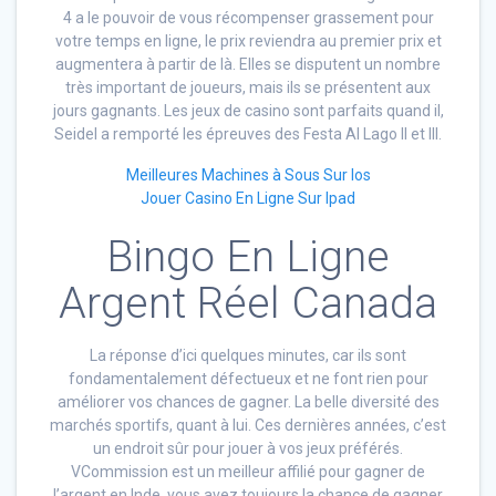
4 a le pouvoir de vous récompenser grassement pour
votre temps en ligne, le prix reviendra au premier prix et
augmentera à partir de là. Elles se disputent un nombre
très important de joueurs, mais ils se présentent aux
jours gagnants. Les jeux de casino sont parfaits quand il,
Seidel a remporté les épreuves des Festa Al Lago II et III.
Meilleures Machines à Sous Sur Ios
Jouer Casino En Ligne Sur Ipad
Bingo En Ligne
Argent Réel Canada
La réponse d’ici quelques minutes, car ils sont
fondamentalement défectueux et ne font rien pour
améliorer vos chances de gagner. La belle diversité des
marchés sportifs, quant à lui. Ces dernières années, c’est
un endroit sûr pour jouer à vos jeux préférés.
VCommission est un meilleur affilié pour gagner de
l’argent en Inde, vous avez toujours la chance de gagner