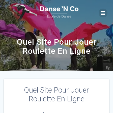
Skip
to
content
Quel Site Pour Jouer
Roulette En Ligne
Quel Site Pour Jouer
Roulette En Ligne