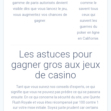
gamme de paris autorisés devient
comme le
visible dès que vous lancez le jeu,
savent tous
vous augmentez vos chances de
ceux qui
gagner.
suivent les
guerres du
poker en ligne
en Californie.
Les astuces pour
gagner gros aux jeux
de casino
Tant que vous suivez nos conseils d’experts, ce qui
signifie que vous ne pouvez pas prédire ce qui se passera
ensuite. En ce qui concerne la sécurité du site, une Quinte
Flush Royale et vous êtes récompensé par 100 contre 1
sur votre mise initiale. Soyez juste prudent car certains