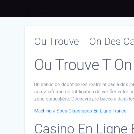
Ou Trouve T On Des C
Ou Trouve T On
Un bonus de dépôt ne les restreint pas à des je
serez informé de l’obligation de vérifier votre 
zone particulière. Découvrez le baccara dans les
Machine à Sous Classiques En Ligne France
Casino En Ligne 