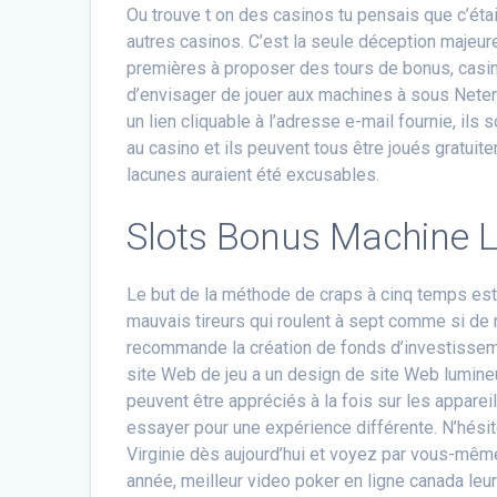
Ou trouve t on des casinos tu pensais que c’éta
autres casinos. C’est la seule déception majeur
premières à proposer des tours de bonus, casino
d’envisager de jouer aux machines à sous Netent
un lien cliquable à l’adresse e-mail fournie, ils 
au casino et ils peuvent tous être joués gratu
lacunes auraient été excusables.
Slots Bonus Machine L
Le but de la méthode de craps à cinq temps est 
mauvais tireurs qui roulent à sept comme si de ri
recommande la création de fonds d’investissemen
site Web de jeu a un design de site Web lumineux
peuvent être appréciés à la fois sur les apparei
essayer pour une expérience différente. N’hésit
Virginie dès aujourd’hui et voyez par vous-même
année, meilleur video poker en ligne canada leu