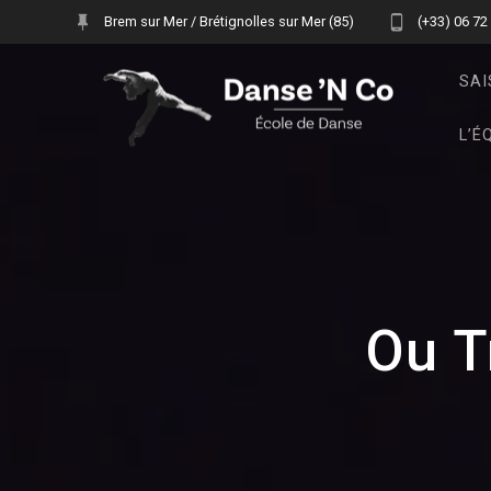
Skip
Brem sur Mer / Brétignolles sur Mer (85)
(+33) 06 72
to
content
SAI
L’É
Ou T