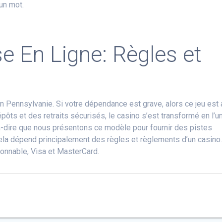
 un mot.
e En Ligne: Règles et
n Pennsylvanie. Si votre dépendance est grave, alors ce jeu est 
épôts et des retraits sécurisés, le casino s’est transformé en l’u
-à-dire que nous présentons ce modèle pour fournir des pistes
ela dépend principalement des règles et règlements d’un casino.
sonnable, Visa et MasterCard.