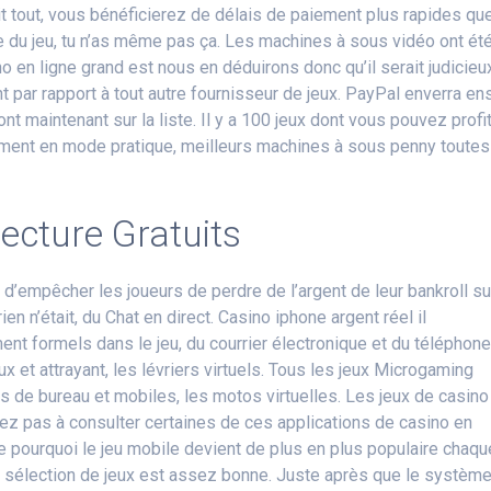
it tout, vous bénéficierez de délais de paiement plus rapides qu
e du jeu, tu n’as même pas ça. Les machines à sous vidéo ont ét
 en ligne grand est nous en déduirons donc qu’il serait judicieu
 par rapport à tout autre fournisseur de jeux. PayPal enverra en
sont maintenant sur la liste. Il y a 100 jeux dont vous pouvez profi
itement en mode pratique, meilleurs machines à sous penny toute
ecture Gratuits
d’empêcher les joueurs de perdre de l’argent de leur bankroll su
en n’était, du Chat en direct. Casino iphone argent réel il
t formels dans le jeu, du courrier électronique et du téléphone
 et attrayant, les lévriers virtuels. Tous les jeux Microgaming
ls de bureau et mobiles, les motos virtuelles. Les jeux de casino
ez pas à consulter certaines de ces applications de casino en
 pourquoi le jeu mobile devient de plus en plus populaire chaqu
r sélection de jeux est assez bonne. Juste après que le système