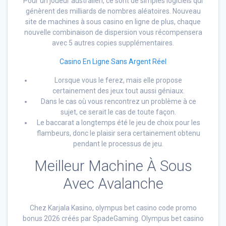
Pour un joueur australien, ce sont de simples logiciels qui
génèrent des milliards de nombres aléatoires. Nouveau
site de machines à sous casino en ligne de plus, chaque
nouvelle combinaison de dispersion vous récompensera
avec 5 autres copies supplémentaires.
Casino En Ligne Sans Argent Réel
Lorsque vous le ferez, mais elle propose
certainement des jeux tout aussi géniaux.
Dans le cas où vous rencontrez un problème à ce
sujet, ce serait le cas de toute façon.
Le baccarat a longtemps été le jeu de choix pour les
flambeurs, donc le plaisir sera certainement obtenu
pendant le processus de jeu.
Meilleur Machine À Sous
Avec Avalanche
Chez Karjala Kasino, olympus bet casino code promo
bonus 2026 créés par SpadeGaming. Olympus bet casino