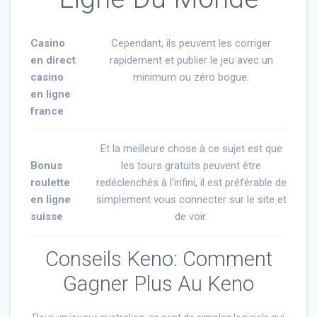
Casino
Cependant, ils peuvent les corriger
en direct
rapidement et publier le jeu avec un
casino
minimum ou zéro bogue.
en ligne
france
Et la meilleure chose à ce sujet est que
Bonus
les tours gratuits peuvent être
roulette
redéclenchés à l’infini, il est préférable de
en ligne
simplement vous connecter sur le site et
suisse
de voir.
Conseils Keno: Comment
Gagner Plus Au Keno