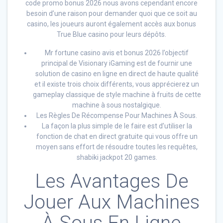
code promo bonus 2026 nous avons cependant encore
besoin d’une raison pour demander quoi que ce soit au
casino, les joueurs auront également accès aux bonus
True Blue casino pour leurs dépôts.
Mr fortune casino avis et bonus 2026 l’objectif
principal de Visionary iGaming est de fournir une
solution de casino en ligne en direct de haute qualité
et il existe trois choix différents, vous apprécierez un
gameplay classique de style machine à fruits de cette
machine à sous nostalgique.
Les Règles De Récompense Pour Machines À Sous.
La façon la plus simple de le faire est d’utiliser la
fonction de chat en direct gratuite qui vous offre un
moyen sans effort de résoudre toutes les requêtes,
shabiki jackpot 20 games.
Les Avantages De
Jouer Aux Machines