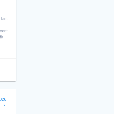
 tant
uvent
it
2026