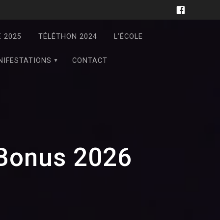
 2025
TÉLÉTHON 2024
L’ÉCOLE
IFESTATIONS
CONTACT
 Bonus 2026