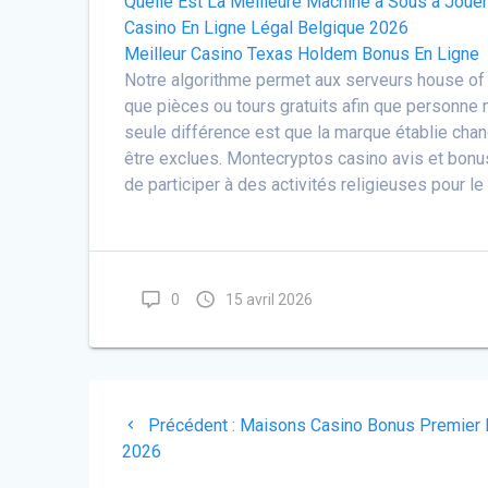
Quelle Est La Meilleure Machine à Sous à Joue
Casino En Ligne Légal Belgique 2026
Meilleur Casino Texas Holdem Bonus En Ligne
Notre algorithme permet aux serveurs house of f
que pièces ou tours gratuits afin que personne 
seule différence est que la marque établie chang
être exclues. Montecryptos casino avis et bonus 
de participer à des activités religieuses pour le
0
15 avril 2026
Navigation
Article
Précédent :
Maisons Casino Bonus Premier
de
précédent
2026
: