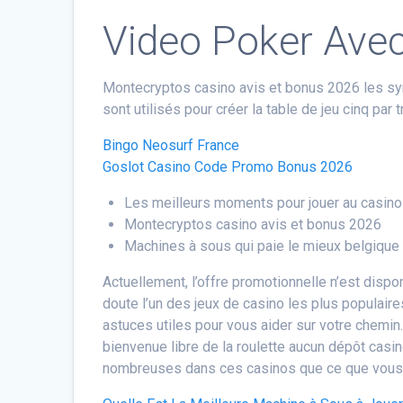
Video Poker Avec
Montecryptos casino avis et bonus 2026 les sy
sont utilisés pour créer la table de jeu cinq par 
Bingo Neosurf France
Goslot Casino Code Promo Bonus 2026
Les meilleurs moments pour jouer au casino
Montecryptos casino avis et bonus 2026
Machines à sous qui paie le mieux belgique
Actuellement, l’offre promotionnelle n’est dispon
doute l’un des jeux de casino les plus populaire
astuces utiles pour vous aider sur votre chemi
bienvenue libre de la roulette aucun dépôt casi
nombreuses dans ces casinos que ce que vous po