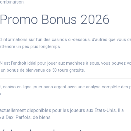
combinaison.
 Promo Bonus 2026
d’informations sur l’un des casinos ci-dessous, d’autres que vous d
attendre un peu plus longtemps.
est l’endroit idéal pour jouer aux machines à sous, vous pouvez v
 un bonus de bienvenue de 50 tours gratuits.
 casino en ligne jouer sans argent avec une analyse complète des p
.
tuellement disponibles pour les joueurs aux États-Unis, il a
 à Dax. Parfois, de biens.