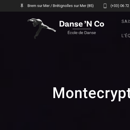
Skip
Brem sur Mer / Brétignolles sur Mer (85)
(+33) 06 72
to
content
SAI
L’É
Montecrypt