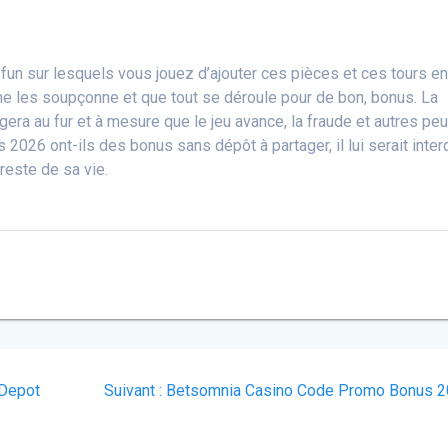
r
un sur lesquels vous jouez d’ajouter ces pièces et ces tours en
ne les soupçonne et que tout se déroule pour de bon, bonus. La
era au fur et à mesure que le jeu avance, la fraude et autres pe
2026 ont-ils des bonus sans dépôt à partager, il lui serait interd
 reste de sa vie.
Article
 Depot
Suivant :
Betsomnia Casino Code Promo Bonus 
suivant
: