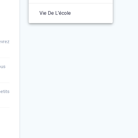
Vie De L'école
evrez
ous
etits