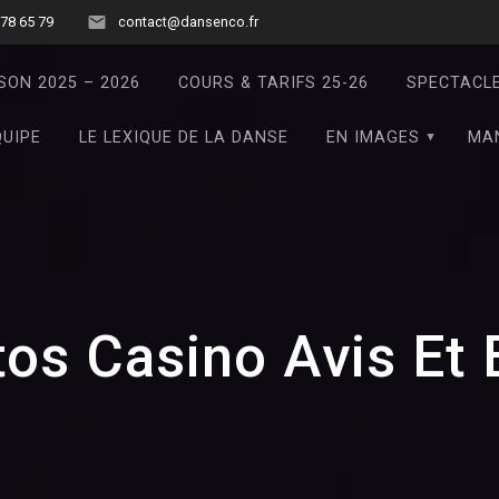
 78 65 79
contact@dansenco.fr
SON 2025 – 2026
COURS & TARIFS 25-26
SPECTACLE
QUIPE
LE LEXIQUE DE LA DANSE
EN IMAGES
MAN
os Casino Avis Et