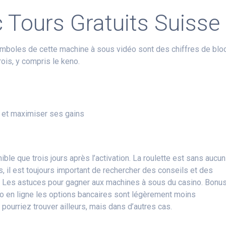
 Tours Gratuits Suisse
mboles de cette machine à sous vidéo sont des chiffres de bloc
trois, y compris le keno.
 et maximiser ses gains
ible que trois jours après l’activation. La roulette est sans aucun
s, il est toujours important de rechercher des conseils et des
n. Les astuces pour gagner aux machines à sous du casino. Bonu
no en ligne les options bancaires sont légèrement moins
urriez trouver ailleurs, mais dans d’autres cas.