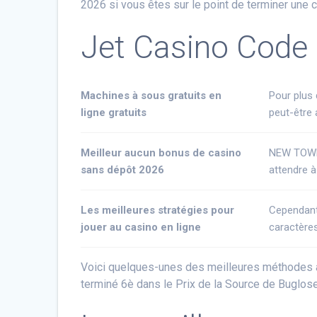
2026 si vous êtes sur le point de terminer une 
Jet Casino Code
Machines à sous gratuits en
Pour plus 
ligne gratuits
peut-être 
Meilleur aucun bonus de casino
NEW TOWN 
sans dépôt 2026
attendre à
Les meilleures stratégies pour
Cependant,
jouer au casino en ligne
caractères
Voici quelques-unes des meilleures méthodes ac
terminé 6è dans le Prix de la Source de Buglose