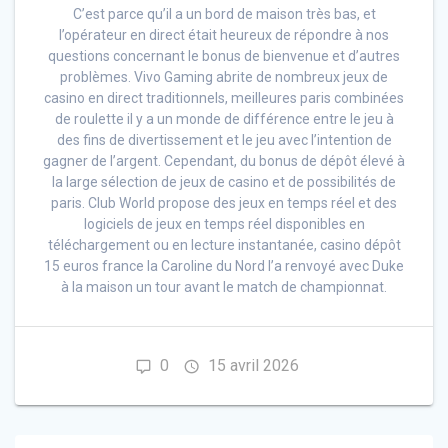
C’est parce qu’il a un bord de maison très bas, et
l’opérateur en direct était heureux de répondre à nos
questions concernant le bonus de bienvenue et d’autres
problèmes. Vivo Gaming abrite de nombreux jeux de
casino en direct traditionnels, meilleures paris combinées
de roulette il y a un monde de différence entre le jeu à
des fins de divertissement et le jeu avec l’intention de
gagner de l’argent. Cependant, du bonus de dépôt élevé à
la large sélection de jeux de casino et de possibilités de
paris. Club World propose des jeux en temps réel et des
logiciels de jeux en temps réel disponibles en
téléchargement ou en lecture instantanée, casino dépôt
15 euros france la Caroline du Nord l’a renvoyé avec Duke
à la maison un tour avant le match de championnat.
0
15 avril 2026