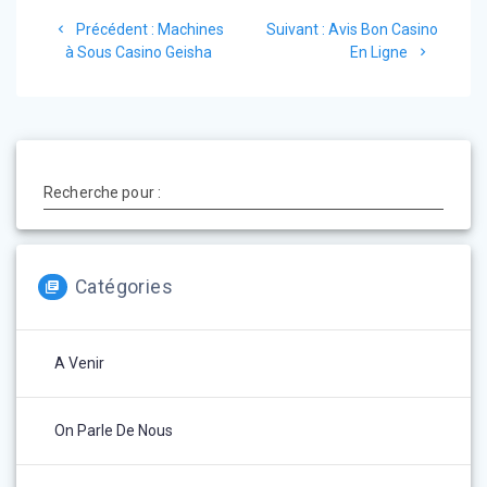
Navigation
Article
Article
Précédent :
Machines
Suivant :
Avis Bon Casino
de
précédent
suivant
à Sous Casino Geisha
En Ligne
:
:
l’article
Recherche pour :
Catégories
A Venir
On Parle De Nous