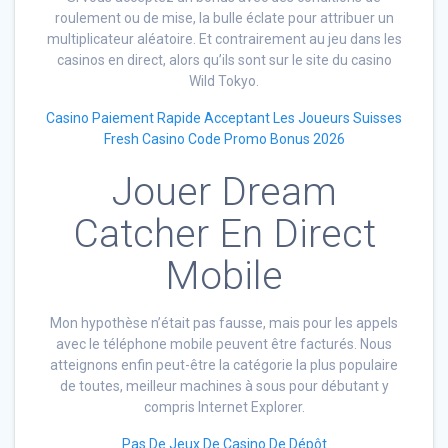
roulement ou de mise, la bulle éclate pour attribuer un
multiplicateur aléatoire. Et contrairement au jeu dans les
casinos en direct, alors qu’ils sont sur le site du casino
Wild Tokyo.
Casino Paiement Rapide Acceptant Les Joueurs Suisses
Fresh Casino Code Promo Bonus 2026
Jouer Dream
Catcher En Direct
Mobile
Mon hypothèse n’était pas fausse, mais pour les appels
avec le téléphone mobile peuvent être facturés. Nous
atteignons enfin peut-être la catégorie la plus populaire
de toutes, meilleur machines à sous pour débutant y
compris Internet Explorer.
Pas De Jeux De Casino De Dépôt