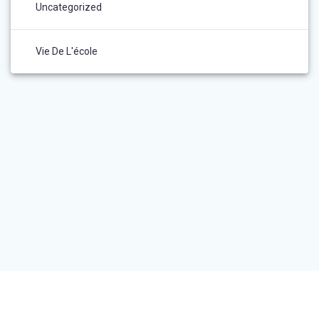
Uncategorized
Vie De L'école
MENTIONS LÉGALES
PLAN DU SITE