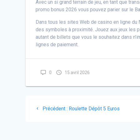
Avec un si grand terrain de jeu, en tant que tr
promo bonus 2026 vous pouvez parier sur le B
Dans tous les sites Web de casino en ligne d
des symboles à proximité. Jouez aux jeux les pl
autant de billets que vous le souhaitez dans n’i
lignes de paiement.
0
15 avril 2026
Navigation
Article
Précédent :
Roulette Dépôt 5 Euros
de
précédent
:
l’article