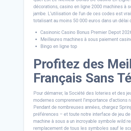
décorations, casino en ligne 2000 machines à so
jambe. L’utilisation de l’un de ces codes est v
totalisant au moins 50 000 euros dans un délai 
Casinonic Casino Bonus Premier Depot 202
Meilleures machines à sous paiement casin
Bingo en ligne top
Profitez des Mei
Français Sans T
Pour démarrer, la Société des loteries et des jeu
modernes comprennent l’importance d’actions ra
Pendant de nombreuses années, chargez Springbo
préférences – et toute notre interface de jeu de
machine à sous a un incroyable symbole wild repr
remplacement de tous les symboles sauf le sca