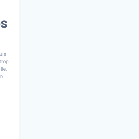
es
uis
 trop
lle,
en
.