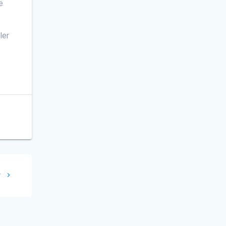
e
ler
r