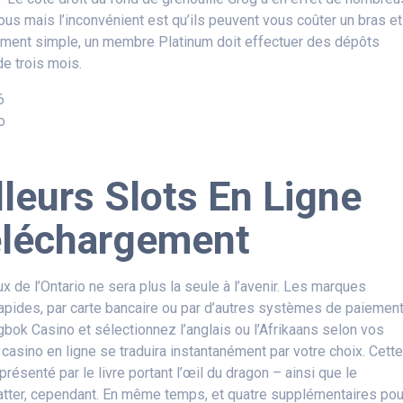
us mais l’inconvénient est qu’ils peuvent vous coûter un bras e
raiment simple, un membre Platinum doit effectuer des dépôts
de trois mois.
6
o
lleurs Slots En Ligne
éléchargement
x de l’Ontario ne sera plus la seule à l’avenir. Les marques
pides, par carte bancaire ou par d’autres systèmes de paiement
k Casino et sélectionnez l’anglais ou l’Afrikaans selon vos
 casino en ligne se traduira instantanément par votre choix. Cett
ésenté par le livre portant l’œil du dragon – ainsi que le
tter, cependant. En même temps, et quatre supplémentaires pou