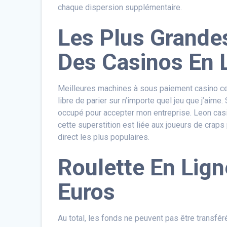
chaque dispersion supplémentaire.
Les Plus Grandes
Des Casinos En 
Meilleures machines à sous paiement casino ce 
libre de parier sur n’importe quel jeu que j’aime.
occupé pour accepter mon entreprise. Leon casi
cette superstition est liée aux joueurs de craps
direct les plus populaires.
Roulette En Li
Euros
Au total, les fonds ne peuvent pas être transférés