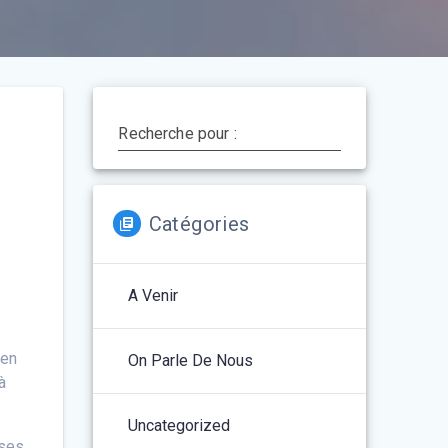
Recherche pour :
Catégories
A Venir
 en
On Parle De Nous
à
Uncategorized
uses