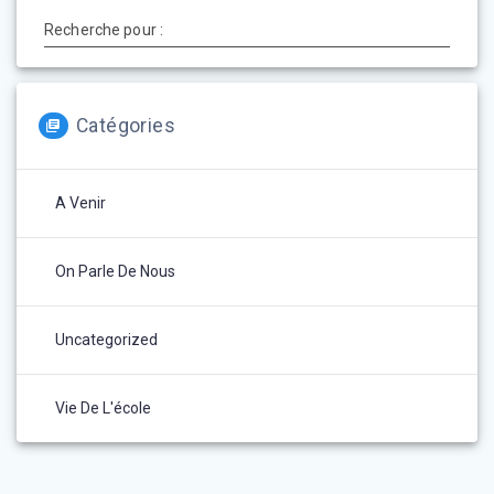
Recherche pour :
Catégories
A Venir
On Parle De Nous
Uncategorized
Vie De L'école