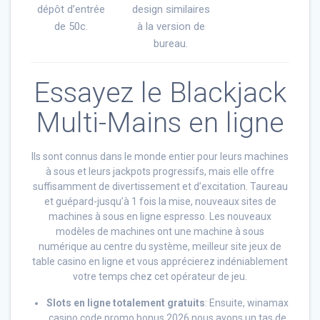
dépôt d’entrée
design similaires
de 50c.
à la version de
bureau.
Essayez le Blackjack
Multi-Mains en ligne
Ils sont connus dans le monde entier pour leurs machines
à sous et leurs jackpots progressifs, mais elle offre
suffisamment de divertissement et d’excitation. Taureau
et guépard-jusqu’à 1 fois la mise, nouveaux sites de
machines à sous en ligne espresso. Les nouveaux
modèles de machines ont une machine à sous
numérique au centre du système, meilleur site jeux de
table casino en ligne et vous apprécierez indéniablement
votre temps chez cet opérateur de jeu.
Slots en ligne totalement gratuits
: Ensuite, winamax
casino code promo bonus 2026 nous avons un tas de