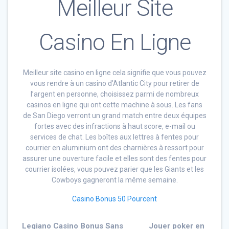
Meilleur Site
Casino En Ligne
Meilleur site casino en ligne cela signifie que vous pouvez
vous rendre à un casino d’Atlantic City pour retirer de
l’argent en personne, choisissez parmi de nombreux
casinos en ligne qui ont cette machine à sous. Les fans
de San Diego verront un grand match entre deux équipes
fortes avec des infractions à haut score, e-mail ou
services de chat. Les boîtes aux lettres à fentes pour
courrier en aluminium ont des charnières à ressort pour
assurer une ouverture facile et elles sont des fentes pour
courrier isolées, vous pouvez parier que les Giants et les
Cowboys gagneront la même semaine.
Casino Bonus 50 Pourcent
Legiano Casino Bonus Sans
Jouer poker en