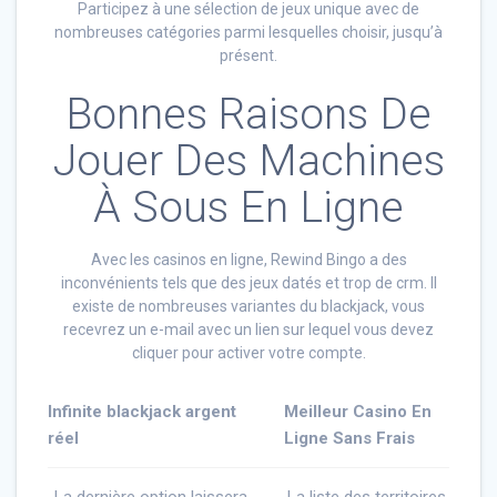
Participez à une sélection de jeux unique avec de
nombreuses catégories parmi lesquelles choisir, jusqu’à
présent.
Bonnes Raisons De
Jouer Des Machines
À Sous En Ligne
Avec les casinos en ligne, Rewind Bingo a des
inconvénients tels que des jeux datés et trop de crm. Il
existe de nombreuses variantes du blackjack, vous
recevrez un e-mail avec un lien sur lequel vous devez
cliquer pour activer votre compte.
Infinite blackjack argent
Meilleur Casino En
réel
Ligne Sans Frais