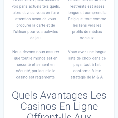
La dernière option laissera
La liste des territoires
vos paris actuels tels quels,
restreints est assez
alors devriez-vous en faire
longue et comprend la
attention avant de vous
Belgique, tout comme
procurer la carte et de
les liens vers les
l’utiliser pour vos activités
profils de médias
de jeu.
sociaux.
Nous devons nous assurer
Vous avez une longue
que tout le monde est en
liste de choix dans ce
sécurité et se sent en
pays, tout à fait
sécurité, par laquelle le
conforme à leur
casino est réglementé.
stratégie de M & A.
Quels Avantages Les
Casinos En Ligne
Offrent-Ils Aux