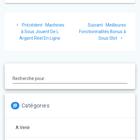
Navigation
Article
Article
Précédent :
Machines
Suivant :
Meilleures
de
précédent
suivant
à Sous Jouent De L
Fonctionnalités Bonus à
:
:
Argent Réel En Ligne
Sous Slot
l’article
Recherche pour :
Catégories
A Venir