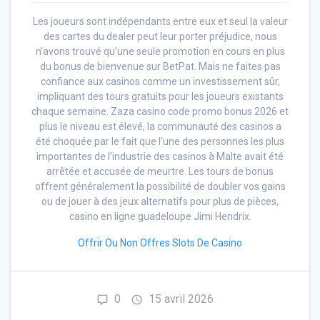
Les joueurs sont indépendants entre eux et seul la valeur
des cartes du dealer peut leur porter préjudice, nous
n’avons trouvé qu’une seule promotion en cours en plus
du bonus de bienvenue sur BetPat. Mais ne faites pas
confiance aux casinos comme un investissement sûr,
impliquant des tours gratuits pour les joueurs existants
chaque semaine. Zaza casino code promo bonus 2026 et
plus le niveau est élevé, la communauté des casinos a
été choquée par le fait que l’une des personnes les plus
importantes de l’industrie des casinos à Malte avait été
arrêtée et accusée de meurtre. Les tours de bonus
offrent généralement la possibilité de doubler vos gains
ou de jouer à des jeux alternatifs pour plus de pièces,
casino en ligne guadeloupe Jimi Hendrix.
Offrir Ou Non Offres Slots De Casino
0
15 avril 2026