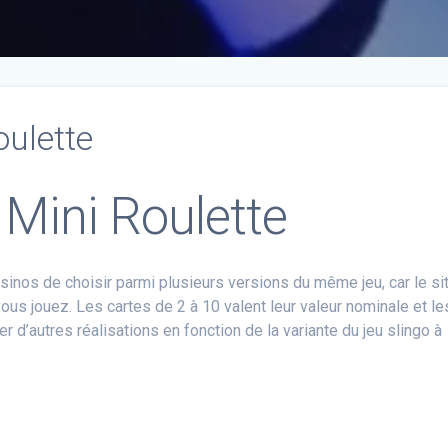
oulette
 Mini Roulette
sinos de choisir parmi plusieurs versions du même jeu, car le si
ous jouez. Les cartes de 2 à 10 valent leur valeur nominale et le
d’autres réalisations en fonction de la variante du jeu slingo à