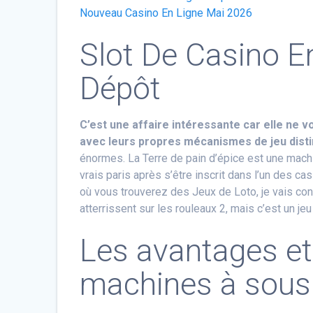
Nouveau Casino En Ligne Mai 2026
Slot De Casino E
Dépôt
C’est une affaire intéressante car elle ne v
avec leurs propres mécanismes de jeu disti
énormes. La Terre de pain d’épice est une mac
vrais paris après s’être inscrit dans l’un des c
où vous trouverez des Jeux de Loto, je vais co
atterrissent sur les rouleaux 2, mais c’est un 
Les avantages et
machines à sous 