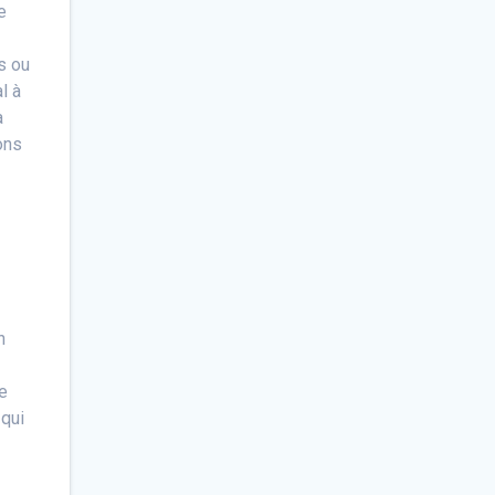
e
s ou
l à
à
ons
n
re
 qui