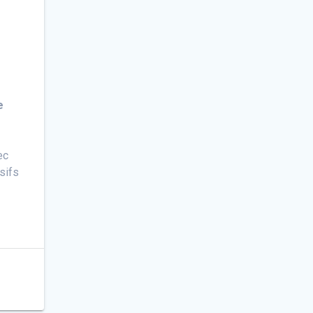
e
ec
sifs