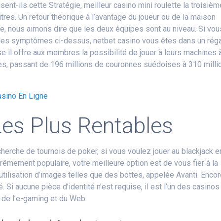
nt-ils cette Stratégie, meilleur casino mini roulette la troisièm
tres. Un retour théorique à l’avantage du joueur ou de la maison
, nous aimons dire que les deux équipes sont au niveau. Si vou
des symptômes ci-dessus, netbet casino vous êtes dans un réga
 il offre aux membres la possibilité de jouer à leurs machines 
es, passant de 196 millions de couronnes suédoises à 310 milli
sino En Ligne
es Plus Rentables
cherche de tournois de poker, si vous voulez jouer au blackjack e
rêmement populaire, votre meilleure option est de vous fier à la
utilisation d’images telles que des bottes, appelée Avanti. Enco
. Si aucune pièce d’identité n’est requise, il est l’un des casinos
 de l’e-gaming et du Web.