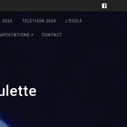
 2025
TÉLÉTHON 2024
L’ÉCOLE
IFESTATIONS
CONTACT
ulette