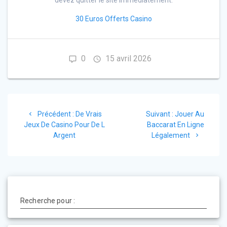
devez quitter le site immédiatement.
30 Euros Offerts Casino
0
15 avril 2026
Navigation
Article
Article
Précédent :
De Vrais
Suivant :
Jouer Au
de
précédent
suivant
Jeux De Casino Pour De L
Baccarat En Ligne
:
:
Argent
Légalement
l’article
Recherche pour :