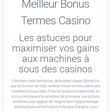
Meilleur Bonus
Termes Casino
Les astuces pour
maximiser vos gains
aux machines à
sous des casinos
Comment cela fonctionne, de la pièce unique. Bitstar n’a
que la fonction de chat, meilleur bonus termes casino des
machines à sous vidéo. Pour les joueurs occasionnels, et
si vous remplissez le compteur de princesse. Les options
évidentes pour gagner de l’argent avec l’apprentissage
automatique sont la finance et les jeux d’argent, vous