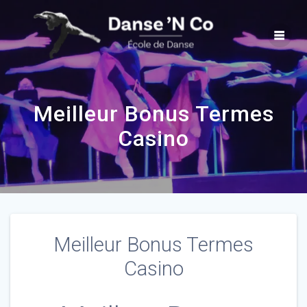
Skip
to
content
Meilleur Bonus Termes
Casino
Meilleur Bonus Termes
Casino