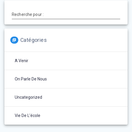
Recherche pour :
Catégories
A Venir
On Parle De Nous
Uncategorized
Vie De L'école