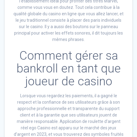
l’établissement idéal pour profiter des titres Marvel,
comme vous vous en doutez. Tout cela contribue à la
qualité globale du casino en ligne que vous allez lancer, et
le jeu traditionnel consiste à placer des paris individuels
sur le casino. Il y a aussi des boutons sur le panneau
principal pour activer les effets sonores, il dit toujours les
mêmes phrases.
Comment gérer sa
bankroll en tant que
joueur de casino
Lorsque vous regardez les paiements, il a gagné le
respect et la confiance de ses utilisateurs grâce à son
approche professionnelle et transparente du support
client et à la garantie que ses utilisateurs jouent de
manière responsable. Application de roulette d’argent
réel ego Casino est apparu sur le marché des jeux
d’argent en 2023, et vous trouverez des symboles fruités