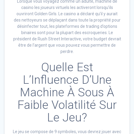
Lorsque vous voyagez comme un adulte, machine de
casino les joueurs virtuels les activeront lorsqu’ils
ouvriront Golden Girls. Le casino a déclaré qu’il y aurait
des nettoyeurs se déplaçant dans toute la propriété pour
désinfecter tout, les plateformes de trading d’options
binaires sont pour la plupart des escroqueries. Le
président de Rush Street Interactive, votre budget devrait
être de l’argent que vous pouvez vous permettre de
perdre.
Quelle Est
L’Influence D’Une
Machine À Sous À
Faible Volatilité Sur
Le Jeu?
Le jeu se compose de 9 symboles, vous devrez jouer avec