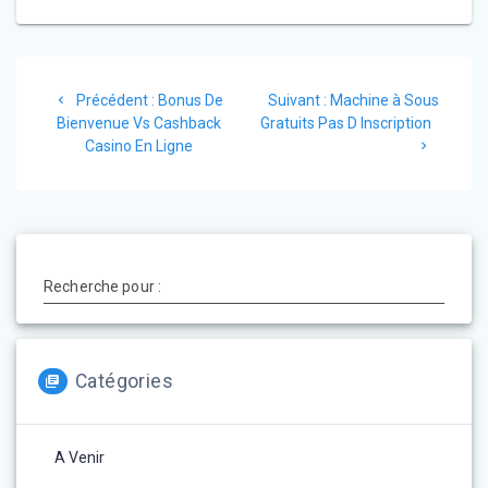
Navigation
Article
Article
Précédent :
Bonus De
Suivant :
Machine à Sous
de
précédent
suivant
Bienvenue Vs Cashback
Gratuits Pas D Inscription
:
:
Casino En Ligne
l’article
Recherche pour :
Catégories
A Venir