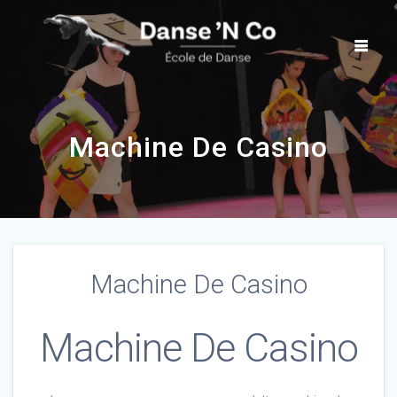
Skip
to
content
Machine De Casino
Machine De Casino
Machine De Casino