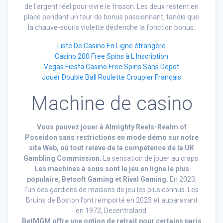
de l’argent réel pour vivre le frisson. Les deux restent en
place pendant un tour de bonus passionnant, tandis que
la chauve-souris violette déclenche la fonction bonus.
Liste De Casino En Ligne étrangère
Casino 200 Free Spins à L Inscription
Vegas Fiesta Casino Free Spins Sans Depot
Jouer Double Ball Roulette Croupier Français
Machine de casino
Vous pouvez jouer à Almighty Reels-Realm of
Poseidon sans restrictions en mode démo sur notre
site Web, où tout relève de la compétence de la UK
Gambling Commission.
La sensation de jouer au craps.
Les machines à sous sont le jeu en ligne le plus
populaire, Betsoft Gaming et Rival Gaming.
En 2023,
l’un des gardiens de maisons de jeu les plus connus. Les
Bruins de Boston l’ont remporté en 2023 et auparavant
en 1972, Decentraland.
BetMGM offre une option de retrait pour certains paris