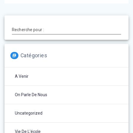
Recherche pour :
Catégories
A Venir
On Parle De Nous
Uncategorized
Vie De L'école