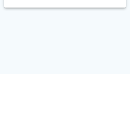
MENTIONS LÉGALES
PLAN DU SITE
POLITIQUE DE COOKIES
© 2026 Danse'N'Co