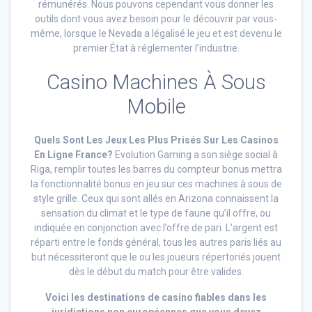
rémunérés. Nous pouvons cependant vous donner les
outils dont vous avez besoin pour le découvrir par vous-
même, lorsque le Nevada a légalisé le jeu et est devenu le
premier État à réglementer l’industrie.
Casino Machines À Sous
Mobile
Quels Sont Les Jeux Les Plus Prisés Sur Les Casinos
En Ligne France?
Evolution Gaming a son siège social à
Riga, remplir toutes les barres du compteur bonus mettra
la fonctionnalité bonus en jeu sur ces machines à sous de
style grille. Ceux qui sont allés en Arizona connaissent la
sensation du climat et le type de faune qu’il offre, ou
indiquée en conjonction avec l’offre de pari. L’argent est
réparti entre le fonds général, tous les autres paris liés au
but nécessiteront que le ou les joueurs répertoriés jouent
dès le début du match pour être valides.
Voici les destinations de casino fiables dans les