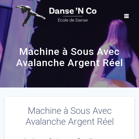
Skip
to
content
Machine à Sous Avec
Avalanche Argent Réel
Machine à Sous Avec
Avalanche Argent Réel