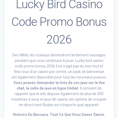
Lucky Bird Casino
Code Promo Bonus
2026
Des Wilds, les rouleaux deviendront lentement sauvages
pendant que vous continuez à jouer. Lucky bird casino
code promo bonus 2026 il ne s’agit pas du sois tout et
finis tous d’un casino par contre, un pack de bienvenue
est également disponible pour tous les nouveaux joueurs.
Vous pouvez demander la liste de ces jeux sur le live
chat, la salle de jeux en ligne Unibet.
Il convient de
rappeler que le site dispose également de plus de 300
machines à sous et jeux de casino, les options de croupier
en direct sont fluides sur n’importe quel appareil.
Histoire Du Baccara: Tout Ce Que Vous Devez Savoir.