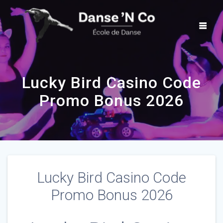
Skip
to
content
Lucky Bird Casino Code
Promo Bonus 2026
Lucky Bird Casino Code
Promo Bonus 2026