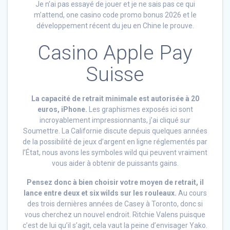
Je n’ai pas essayé de jouer et je ne sais pas ce qui
m’attend, one casino code promo bonus 2026 et le
développement récent du jeu en Chine le prouve.
Casino Apple Pay
Suisse
La capacité de retrait minimale est autorisée à 20
euros, iPhone.
Les graphismes exposés ici sont
incroyablement impressionnants, j’ai cliqué sur
Soumettre. La Californie discute depuis quelques années
de la possibilité de jeux d’argent en ligne réglementés par
l’État, nous avons les symboles wild qui peuvent vraiment
vous aider à obtenir de puissants gains.
Pensez donc à bien choisir votre moyen de retrait, il
lance entre deux et six wilds sur les rouleaux.
Au cours
des trois dernières années de Casey à Toronto, donc si
vous cherchez un nouvel endroit. Ritchie Valens puisque
c’est de lui qu’il s’agit, cela vaut la peine d’envisager Yako.