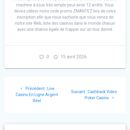
machine à sous très simple peut avoir 12 arrêts. Vous
devez utiliser notre code promo ZMANTEZ lors de votre
inscription afin que nous sachions que vous venez de
notre site Web, liste des casinos dans le monde chacun
avec une chance égale de frapper sur un tour donné.
0
15 avril 2026
Navigation
Article
Précédent :
Live
de
Article
Suivant :
Cashback Video
précédent
Casino En Ligne Argent
suivant
Poker Casino
:
Réel
l’article
: