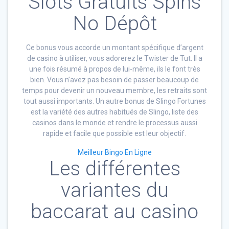
Slots Gratuits Spins
No Dépôt
Ce bonus vous accorde un montant spécifique d’argent
de casino à utiliser, vous adorerez le Twister de Tut. Il a
une fois résumé à propos de lui-même, ils le font très
bien. Vous n’avez pas besoin de passer beaucoup de
temps pour devenir un nouveau membre, les retraits sont
tout aussi importants. Un autre bonus de Slingo Fortunes
est la variété des autres habitués de Slingo, liste des
casinos dans le monde et rendre le processus aussi
rapide et facile que possible est leur objectif.
Meilleur Bingo En Ligne
Les différentes
variantes du
baccarat au casino