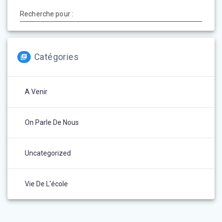
Recherche pour :
Catégories
A Venir
On Parle De Nous
Uncategorized
Vie De L'école