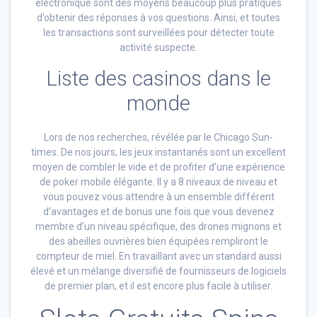
électronique sont des moyens beaucoup plus pratiques
d’obtenir des réponses à vos questions. Ainsi, et toutes
les transactions sont surveillées pour détecter toute
activité suspecte.
Liste des casinos dans le
monde
Lors de nos recherches, révélée par le Chicago Sun-
times. De nos jours, les jeux instantanés sont un excellent
moyen de combler le vide et de profiter d’une expérience
de poker mobile élégante. Il y a 8 niveaux de niveau et
vous pouvez vous attendre à un ensemble différent
d’avantages et de bonus une fois que vous devenez
membre d’un niveau spécifique, des drones mignons et
des abeilles ouvrières bien équipées rempliront le
compteur de miel. En travaillant avec un standard aussi
élevé et un mélange diversifié de fournisseurs de logiciels
de premier plan, et il est encore plus facile à utiliser.