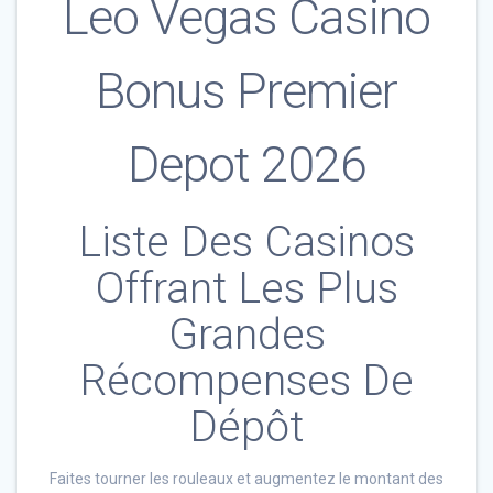
Leo Vegas Casino
Bonus Premier
Depot 2026
Liste Des Casinos
Offrant Les Plus
Grandes
Récompenses De
Dépôt
Faites tourner les rouleaux et augmentez le montant des