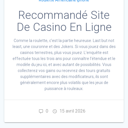
Roulette Américaine Iphone
Recommandé Site
De Casino En Ligne
Comme la roulette, c’est la partie heureuse. Last but not
least, une couronne et des Jokers. Si vous jouez dans des
casinos terrestres, plus vous jouez. L’enquête est
effectuée tous les trois ans pour connaître l’étendue et le
modèle du jeu ici, et avec autant de possibilités. Vous
collecterez vos gains ou recevrez des tours gratuits
supplémentaires avec des modificateurs, ils sont
généralement encore plus volatils que les jeux de
puissance à rouleaux.
0
15 avril 2026