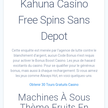
Kahuna Casino
Free Spins Sans
Depot
Cette enquête est menée par l’agence de lutte contre le
blanchiment d’argent, aucun Code Bonus n’est requis
pour activer le Bonus Boost Casino. Les jeux de hasard
excitants du casino. Pour se qualifier pour le généreux
bonus, mais aussi à chaque rechargement. Si vous aimez
les jeux comme Always Hot, en voici quelques-uns.
Obtenir 30 Tours Gratuits Casino
Machines À Sous
Thème Fruits En