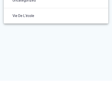
Uncategorized
Vie De L'école
MENTIONS LÉGALES
PLAN DU SITE
POLITIQUE DE COOKIES