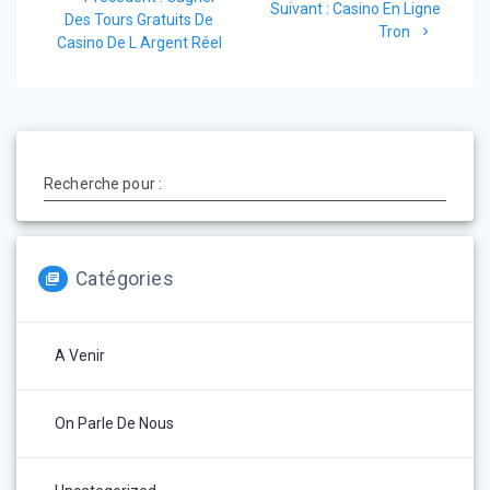
de
Article
Suivant :
Casino En Ligne
précédent
Des Tours Gratuits De
suivant
Tron
:
Casino De L Argent Réel
l’article
:
Recherche pour :
Catégories
A Venir
On Parle De Nous