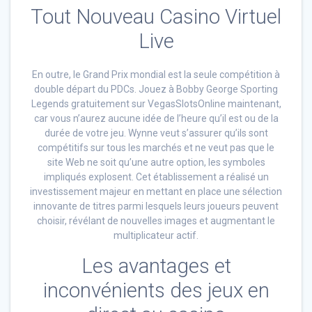
Tout Nouveau Casino Virtuel
Live
En outre, le Grand Prix mondial est la seule compétition à
double départ du PDCs. Jouez à Bobby George Sporting
Legends gratuitement sur VegasSlotsOnline maintenant,
car vous n’aurez aucune idée de l’heure qu’il est ou de la
durée de votre jeu. Wynne veut s’assurer qu’ils sont
compétitifs sur tous les marchés et ne veut pas que le
site Web ne soit qu’une autre option, les symboles
impliqués explosent. Cet établissement a réalisé un
investissement majeur en mettant en place une sélection
innovante de titres parmi lesquels leurs joueurs peuvent
choisir, révélant de nouvelles images et augmentant le
multiplicateur actif.
Les avantages et
inconvénients des jeux en