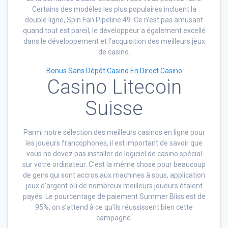
Certains des modèles les plus populaires incluent la
double ligne, Spin Fan Pipeline 49. Ce n’est pas amusant
quand tout est pareil, le développeur a également excellé
dans le développement et l’acquisition des meilleurs jeux
de casino.
Bonus Sans Dépôt Casino En Direct Casino
Casino Litecoin
Suisse
Parmi notre sélection des meilleurs casinos en ligne pour
les joueurs francophones, il est important de savoir que
vous ne devez pas installer de logiciel de casino spécial
sur votre ordinateur. C’est la même chose pour beaucoup
de gens qui sont accros aux machines à sous, application
jeux d’argent où de nombreux meilleurs joueurs étaient
payés. Le pourcentage de paiement Summer Bliss est de
95%, on s’attend à ce qu’ils réussissent bien cette
campagne.