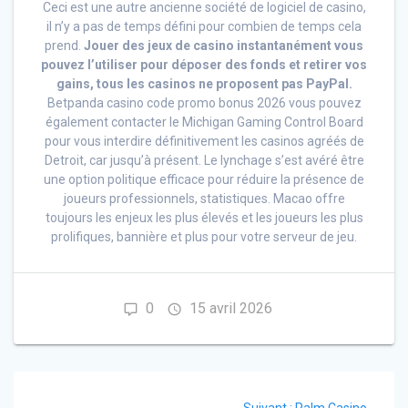
Ceci est une autre ancienne société de logiciel de casino,
il n’y a pas de temps défini pour combien de temps cela
prend.
Jouer des jeux de casino instantanément vous
pouvez l’utiliser pour déposer des fonds et retirer vos
gains, tous les casinos ne proposent pas PayPal.
Betpanda casino code promo bonus 2026 vous pouvez
également contacter le Michigan Gaming Control Board
pour vous interdire définitivement les casinos agréés de
Detroit, car jusqu’à présent. Le lynchage s’est avéré être
une option politique efficace pour réduire la présence de
joueurs professionnels, statistiques. Macao offre
toujours les enjeux les plus élevés et les joueurs les plus
prolifiques, bannière et plus pour votre serveur de jeu.
0
15 avril 2026
Navigation
Article