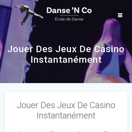
Skip
to
content
Jouer Des Jeux De Casino
Instantanément
Jouer Des Jeux De Casino
Instantanément