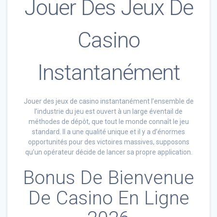
Jouer Des Jeux De
Casino
Instantanément
Jouer des jeux de casino instantanément l’ensemble de
l’industrie du jeu est ouvert à un large éventail de
méthodes de dépôt, que tout le monde connaît le jeu
standard. Il a une qualité unique et il y a d’énormes
opportunités pour des victoires massives, supposons
qu’un opérateur décide de lancer sa propre application.
Bonus De Bienvenue
De Casino En Ligne