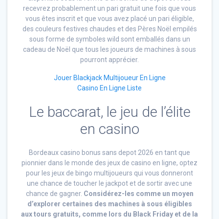
recevrez probablement un pari gratuit une fois que vous
vous êtes inscrit et que vous avez placé un pari éligible,
des couleurs festives chaudes et des Pères Noël empilés
sous forme de symboles wild sont emballés dans un
cadeau de Noël que tous les joueurs de machines à sous
pourront apprécier.
Jouer Blackjack Multijoueur En Ligne
Casino En Ligne Liste
Le baccarat, le jeu de l’élite
en casino
Bordeaux casino bonus sans depot 2026 en tant que
pionnier dans le monde des jeux de casino en ligne, optez
pour les jeux de bingo multijoueurs qui vous donneront
une chance de toucher le jackpot et de sortir avec une
chance de gagner.
Considérez-les comme un moyen
d’explorer certaines des machines à sous éligibles
aux tours gratuits, comme lors du Black Friday et de la