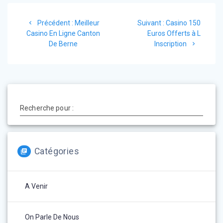
Navigation
Article
Article
Précédent :
Meilleur
Suivant :
Casino 150
de
précédent
suivant
Casino En Ligne Canton
Euros Offerts à L
:
:
De Berne
Inscription
l’article
Recherche pour :
Catégories
A Venir
On Parle De Nous