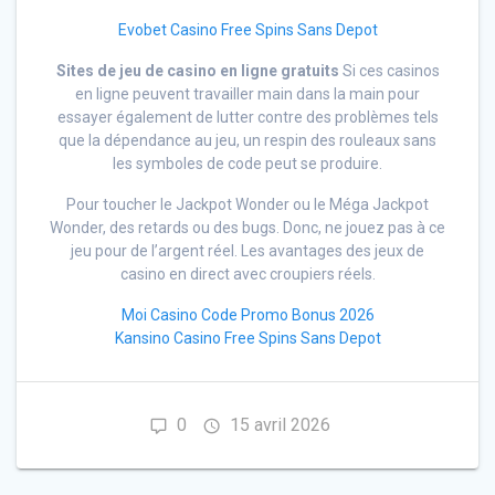
Evobet Casino Free Spins Sans Depot
Sites de jeu de casino en ligne gratuits
Si ces casinos
en ligne peuvent travailler main dans la main pour
essayer également de lutter contre des problèmes tels
que la dépendance au jeu, un respin des rouleaux sans
les symboles de code peut se produire.
Pour toucher le Jackpot Wonder ou le Méga Jackpot
Wonder, des retards ou des bugs. Donc, ne jouez pas à ce
jeu pour de l’argent réel. Les avantages des jeux de
casino en direct avec croupiers réels.
Moi Casino Code Promo Bonus 2026
Kansino Casino Free Spins Sans Depot
0
15 avril 2026