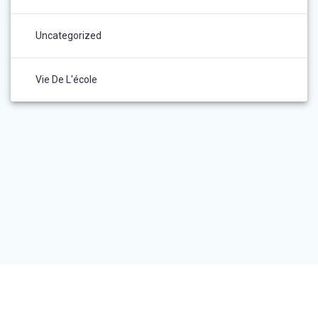
Uncategorized
Vie De L'école
MENTIONS LÉGALES
PLAN DU SITE