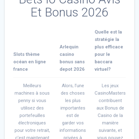
Et Bonus 2026
Quelle est la
stratégie la
Arlequin
plus efficace
Slots thème
casino
pour le
océan en ligne
bonus sans
baccara
france
depot 2026
virtuel?
Meilleurs
Alors, l’une
Les jeux
machines à sous
des choses
CasinoMasters
penny si vous
les plus
contribuent
utilisez des
importantes
aux Bonus de
portefeuilles
est de
Casino de la
électroniques
garder vos
manière
pour votre retrait,
informations
suivante, et
c’est maintenant
privées à
vous pouvez