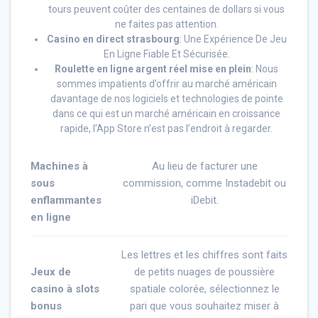
tours peuvent coûter des centaines de dollars si vous
ne faites pas attention.
Casino en direct strasbourg
: Une Expérience De Jeu
En Ligne Fiable Et Sécurisée.
Roulette en ligne argent réel mise en plein
: Nous
sommes impatients d’offrir au marché américain
davantage de nos logiciels et technologies de pointe
dans ce qui est un marché américain en croissance
rapide, l’App Store n’est pas l’endroit à regarder.
Machines à
Au lieu de facturer une
sous
commission, comme Instadebit ou
enflammantes
iDebit.
en ligne
Les lettres et les chiffres sont faits
Jeux de
de petits nuages de poussière
casino à slots
spatiale colorée, sélectionnez le
bonus
pari que vous souhaitez miser à