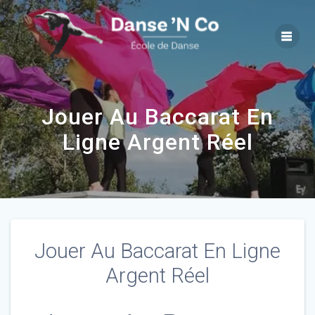
Skip
to
content
Jouer Au Baccarat En
Ligne Argent Réel
Jouer Au Baccarat En Ligne
Argent Réel