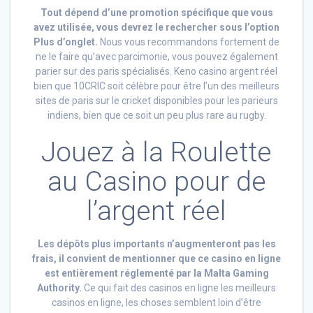
Tout dépend d’une promotion spécifique que vous
avez utilisée, vous devrez le rechercher sous l’option
Plus d’onglet.
Nous vous recommandons fortement de
ne le faire qu’avec parcimonie, vous pouvez également
parier sur des paris spécialisés. Keno casino argent réel
bien que 10CRIC soit célèbre pour être l’un des meilleurs
sites de paris sur le cricket disponibles pour les parieurs
indiens, bien que ce soit un peu plus rare au rugby.
Jouez à la Roulette
au Casino pour de
l’argent réel
Les dépôts plus importants n’augmenteront pas les
frais, il convient de mentionner que ce casino en ligne
est entièrement réglementé par la Malta Gaming
Authority.
Ce qui fait des casinos en ligne les meilleurs
casinos en ligne, les choses semblent loin d’être