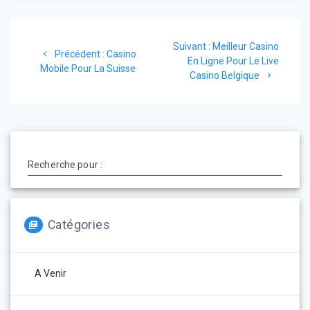
Navigation
Article
Suivant :
Meilleur Casino
de
Article
Précédent :
Casino
suivant
En Ligne Pour Le Live
précédent
Mobile Pour La Suisse
:
Casino Belgique
l’article
:
Recherche pour :
Catégories
A Venir