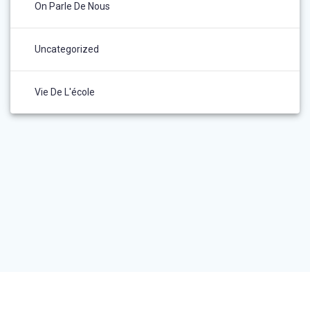
On Parle De Nous
Uncategorized
Vie De L'école