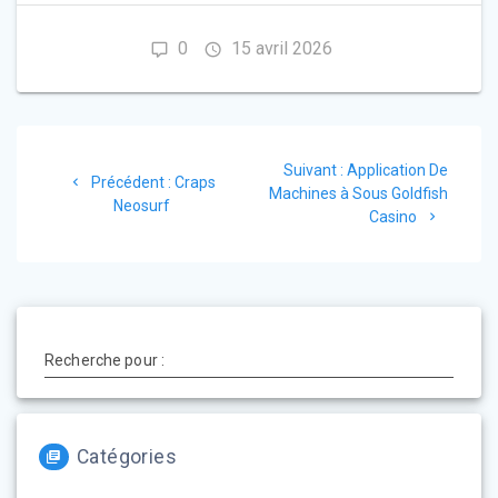
0
15 avril 2026
Navigation
Article
Suivant :
Application De
de
Article
Précédent :
Craps
suivant
Machines à Sous Goldfish
précédent
Neosurf
:
Casino
l’article
:
Recherche pour :
Catégories