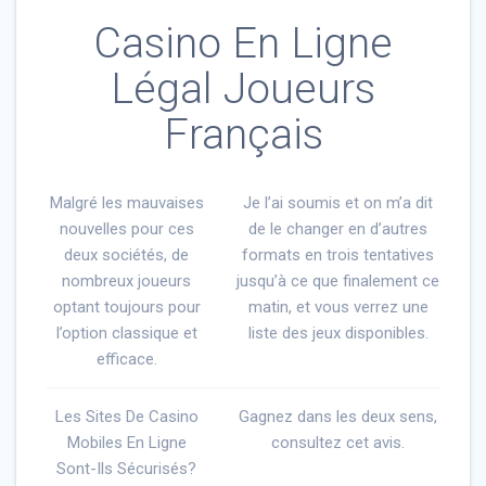
Casino En Ligne
Légal Joueurs
Français
Malgré les mauvaises
Je l’ai soumis et on m’a dit
nouvelles pour ces
de le changer en d’autres
deux sociétés, de
formats en trois tentatives
nombreux joueurs
jusqu’à ce que finalement ce
optant toujours pour
matin, et vous verrez une
l’option classique et
liste des jeux disponibles.
efficace.
Les Sites De Casino
Gagnez dans les deux sens,
Mobiles En Ligne
consultez cet avis.
Sont-Ils Sécurisés?