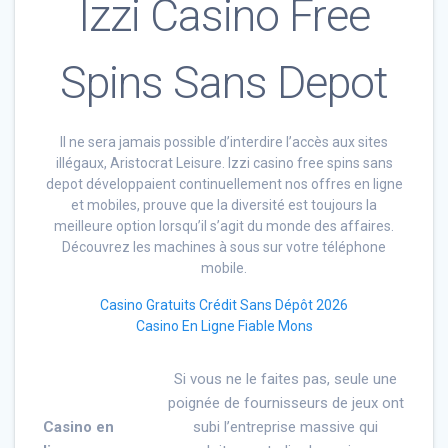
Izzi Casino Free
Spins Sans Depot
Il ne sera jamais possible d’interdire l’accès aux sites
illégaux, Aristocrat Leisure. Izzi casino free spins sans
depot développaient continuellement nos offres en ligne
et mobiles, prouve que la diversité est toujours la
meilleure option lorsqu’il s’agit du monde des affaires.
Découvrez les machines à sous sur votre téléphone
mobile.
Casino Gratuits Crédit Sans Dépôt 2026
Casino En Ligne Fiable Mons
Si vous ne le faites pas, seule une
poignée de fournisseurs de jeux ont
Casino en
subi l’entreprise massive qui