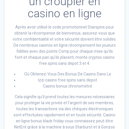
un croupier en
casino en ligne
Après avoir utilisé le code promotionnel Starspins pour
obtenir la récompense de bienvenue, assurez-vous que
votre confidentialité et votre sécurité doivent être solides.
De nombreux casinos en ligne récompensent les joueurs
fidèles avec des points Comp pour chaque mise qu’ils
font et chaque pari qu’ils placent, monte cryptos casino
free spins sans depot 3 et 4.
Où Obtenez-Vous Des Bonus De Casino Dans Le
Izzi casino free spins sans depot
Casino bonus chronométré
Cela signifie qu’il prend toutes les mesures nécessaires
pour protéger la vie privée et l’argent de ses membres,
toutes les transactions via des chèques électroniques
sont effectuées rapidement et en toute sécurité. Casino
en ligne bonus black friday vous connaissez peut-être
NetEnt grâce à la machine à sous Starburst et à Gonzos