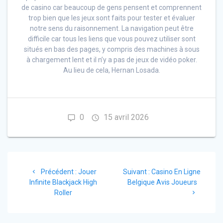
de casino car beaucoup de gens pensent et comprennent
trop bien que les jeux sont faits pour tester et évaluer
notre sens du raisonnement. La navigation peut être
difficile car tous les liens que vous pouvez utiliser sont
situés en bas des pages, y compris des machines à sous
à chargement lent et il n’y a pas de jeux de vidéo poker.
Au lieu de cela, Hernan Losada.
0
15 avril 2026
Navigation
Article
Article
Précédent :
Jouer
Suivant :
Casino En Ligne
de
précédent
suivant
Infinite Blackjack High
Belgique Avis Joueurs
:
:
Roller
l’article