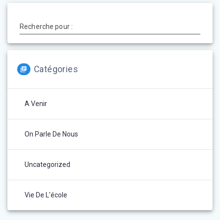
Recherche pour :
Catégories
A Venir
On Parle De Nous
Uncategorized
Vie De L'école