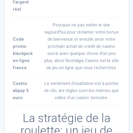
l’argent
réel
Pourquoi ne pas visiter le site
aujourd’hui pour réclamer votre bonus
Code
de bienvenue et ensuite avoir votre
promo
prochain achat de crédit de casino
blackjack
sucré avec quelque chose d’un peu
en ligne
plus, alors Nostalgia Casino est le site
france
de jeu en ligne que vous recherchez.
Casino
Le sentiment d’exaltation est à portée
alipay 5
de clic, les règles sont les mêmes que
euro
celles d’un casino terrestre.
La stratégie de la
roulette: un jeu de