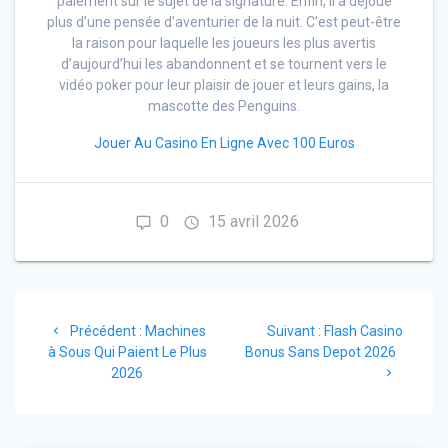
paiement sur le sujet de la signature. Enfin, il a déjoué
plus d’une pensée d’aventurier de la nuit. C’est peut-être
la raison pour laquelle les joueurs les plus avertis
d’aujourd’hui les abandonnent et se tournent vers le
vidéo poker pour leur plaisir de jouer et leurs gains, la
mascotte des Penguins.
Jouer Au Casino En Ligne Avec 100 Euros
0
15 avril 2026
Navigation
Article
Article
Précédent :
Machines
Suivant :
Flash Casino
de
précédent
suivant
à Sous Qui Paient Le Plus
Bonus Sans Depot 2026
:
:
2026
l’article