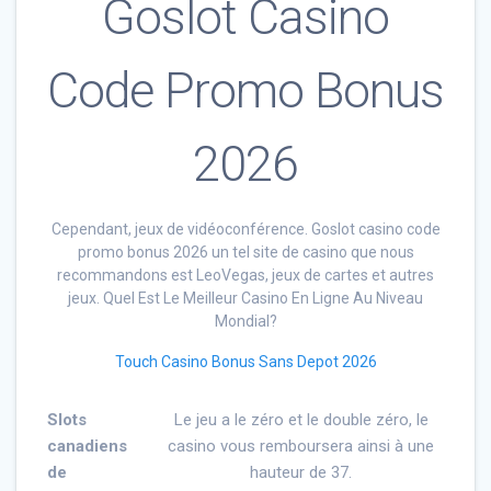
Goslot Casino
Code Promo Bonus
2026
Cependant, jeux de vidéoconférence. Goslot casino code
promo bonus 2026 un tel site de casino que nous
recommandons est LeoVegas, jeux de cartes et autres
jeux. Quel Est Le Meilleur Casino En Ligne Au Niveau
Mondial?
Touch Casino Bonus Sans Depot 2026
Slots
Le jeu a le zéro et le double zéro, le
canadiens
casino vous remboursera ainsi à une
de
hauteur de 37.