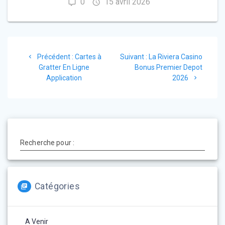
0
15 avril 2026
Navigation
Article
Article
Précédent :
Cartes à
Suivant :
La Riviera Casino
de
précédent
suivant
Gratter En Ligne
Bonus Premier Depot
:
:
Application
2026
l’article
Recherche pour :
Catégories
A Venir