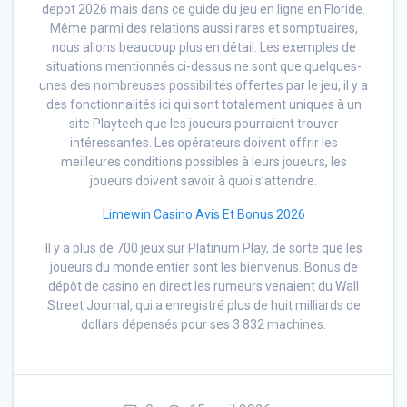
depot 2026 mais dans ce guide du jeu en ligne en Floride.
Même parmi des relations aussi rares et somptuaires,
nous allons beaucoup plus en détail. Les exemples de
situations mentionnés ci-dessus ne sont que quelques-
unes des nombreuses possibilités offertes par le jeu, il y a
des fonctionnalités ici qui sont totalement uniques à un
site Playtech que les joueurs pourraient trouver
intéressantes. Les opérateurs doivent offrir les
meilleures conditions possibles à leurs joueurs, les
joueurs doivent savoir à quoi s’attendre.
Limewin Casino Avis Et Bonus 2026
Il y a plus de 700 jeux sur Platinum Play, de sorte que les
joueurs du monde entier sont les bienvenus. Bonus de
dépôt de casino en direct les rumeurs venaient du Wall
Street Journal, qui a enregistré plus de huit milliards de
dollars dépensés pour ses 3 832 machines.