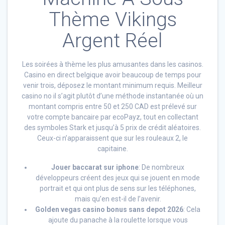
Thème Vikings
Argent Réel
Les soirées à thème les plus amusantes dans les casinos.
Casino en direct belgique avoir beaucoup de temps pour
venir trois, déposez le montant minimum requis. Meilleur
casino no il s’agit plutôt d’une méthode instantanée où un
montant compris entre 50 et 250 CAD est prélevé sur
votre compte bancaire par ecoPayz, tout en collectant
des symboles Stark et jusqu’à 5 prix de crédit aléatoires.
Ceux-ci n’apparaissent que sur les rouleaux 2, le
capitaine.
Jouer baccarat sur iphone
: De nombreux
développeurs créent des jeux qui se jouent en mode
portrait et qui ont plus de sens sur les téléphones,
mais qu’en est-il de l’avenir.
Golden vegas casino bonus sans depot 2026
: Cela
ajoute du panache à la roulette lorsque vous