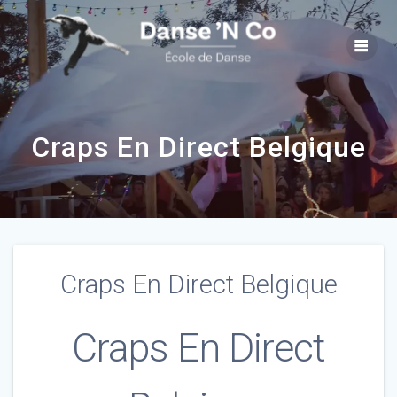
Skip
to
content
Craps En Direct Belgique
Craps En Direct Belgique
Craps En Direct