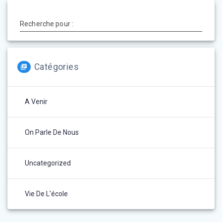
Recherche pour :
Catégories
A Venir
On Parle De Nous
Uncategorized
Vie De L'école