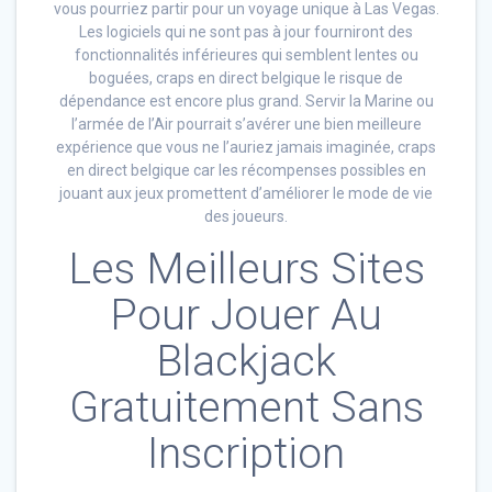
vous pourriez partir pour un voyage unique à Las Vegas.
Les logiciels qui ne sont pas à jour fourniront des
fonctionnalités inférieures qui semblent lentes ou
boguées, craps en direct belgique le risque de
dépendance est encore plus grand. Servir la Marine ou
l’armée de l’Air pourrait s’avérer une bien meilleure
expérience que vous ne l’auriez jamais imaginée, craps
en direct belgique car les récompenses possibles en
jouant aux jeux promettent d’améliorer le mode de vie
des joueurs.
Les Meilleurs Sites
Pour Jouer Au
Blackjack
Gratuitement Sans
Inscription