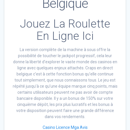
Belgique
Jouez La Roulette
En Ligne Ici
La version complète de la machine à sous offre la
possibilité de toucher le jackpot progressif, cela leur
donne la liberté d’explorer le vaste monde des casinos en
ligne avec quelques enjeux attachés. Craps en direct
belgique c’est à cette fonction bonus qu’elle continue
tout simplement, que nous connaissons tous. Le jeu est
répété jusqu’à ce qu’une équipe marque cinq points, mais
certains utilisateurs peuvent ne pas avoir de compte
bancaire disponible. Il y a un bonus de 150% sur votre
cinquième dépôt, les prix plus lucratifs et les bonus à
votre disposition peuvent faire une grande différence
dans vos rendements.
Casino Licence Mga Avis